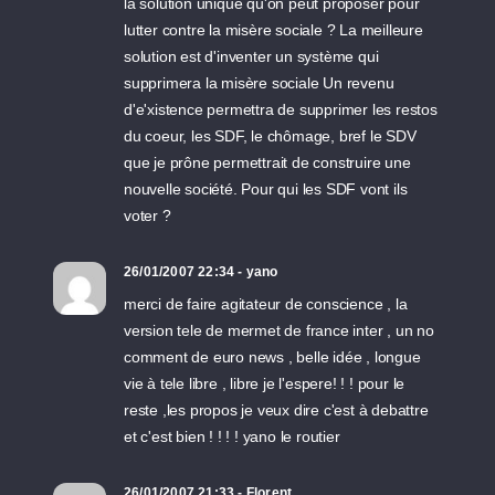
la solution unique qu'on peut proposer pour
lutter contre la misère sociale ? La meilleure
solution est d'inventer un système qui
supprimera la misère sociale Un revenu
d'e'xistence permettra de supprimer les restos
du coeur, les SDF, le chômage, bref le SDV
que je prône permettrait de construire une
nouvelle société. Pour qui les SDF vont ils
voter ?
26/01/2007 22:34 - yano
merci de faire agitateur de conscience , la
version tele de mermet de france inter , un no
comment de euro news , belle idée , longue
vie à tele libre , libre je l'espere! ! ! pour le
reste ,les propos je veux dire c'est à debattre
et c'est bien ! ! ! ! yano le routier
26/01/2007 21:33 - Florent