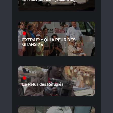
EXTRAIT: « QUI A PEUR DES
GITANS ? «
Le Refus des Réfugiés