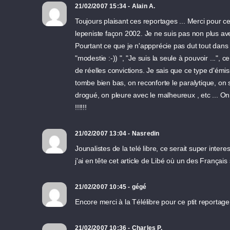
21/02/2007 15:34 - Alain A.
Toujours plaisant ces reportages ... Merci pour ce
lepeniste façon 2002. Je ne suis pas non plus ave
Pourtant ce que je n'appprécie pas dut tout dans l
"modestie :-)) ", "Je suis la seule à pouvoir ..."
de réelles convictions. Je sais que ce type d'ém
tombe bien bas, on reconforte le paralytique, on
drogué, on pleure avec le malheureux , etc ... On
!!!!!!
21/02/2007 13:04 - Nasredin
Jounalistes de la telé libre, ce serait super inte
j'ai en tête cet article de Libé où un des França
21/02/2007 10:45 - gégé
Encore merci à la Télélibre pour ce ptit reportage 
21/02/2007 10:36 - Charles P.