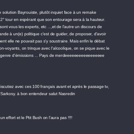
e solution Bayrouiste, plutôt inquiet face à un remake
u 2° tour en espérant que son entourage sera à la hauteur.
ont vous les experts, etc ...,et de l'autre un discours de
nde à un(e) politique c'est de guider, de proposer, d'avoir
t elle ne pouvait pas s'y soustraire. Mais enfin le débat
n-voyants, on trinque avec l'alcoolique, on se pique avec le
vec ce genre d'émissions ... Pays de merdeeeeeeeeeeeeeeeee
discutiez avec ces 100 français avant et après le passage tv,
nt Sarkosy. à bon entendeur salut Nasredin
 effort et le Ptit Bush on l'aura pas !!!!