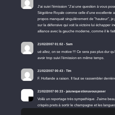
J'ai suivi l'émission “J’ai une question à vous pos
Ségolène Royale comme celle d'une excellente assi
propos manquait singulièrement de "hauteur", je 
sur la défensive qui voit la victoire lui échapper 
alliance avec la gauche moderne, comme il le fait
21/02/2007 01:02 - Sam
ué allez, on se motive !!! Ce sera pas plus dur qu'
avoir trop suivi l'émission en même temps.
21/02/2007 00:43 - Tim
F. Hollande a raison. Il faut se rassembler derriè
21/02/2007 00:33 - jaiunequestionavousposer
Voilà un reportage très sympathique. J'aime beau
crispés prets à sortir le champagne et les langues