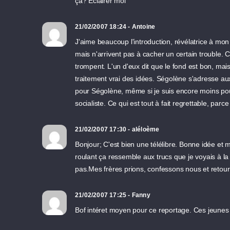
ça? Eclairer moi
21/02/2007 18:24 - Antoine
J'aime beaucoup l'introduction, révélatrice à m
mais n'arrivent pas à cacher un certain trouble. 
trompent. L'un d'eux dit que le fond est bon, mai
traitement vrai des idées. Ségolène s'adresse au
pour Ségolène, même si je suis encore moins pou
socialiste. Ce qui est tout à fait regrettable, pa
21/02/2007 17:30 - aléloème
Bonjour; C'est bien une télélibre. Bonne idée et m
roulant ça ressemble aux trucs que je voyais à la
pas.Mes frères prions, confessons nous et retourn
21/02/2007 17:25 - Fanny
Bof intéret moyen pour ce reportage. Ces jeunes là