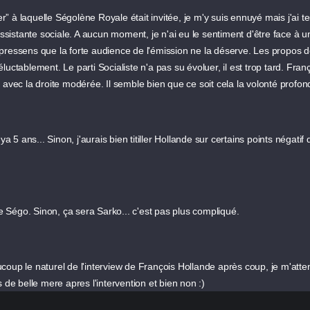
er” à laquelle Ségolène Royale était invitée, je m'y suis ennuyé mais j'ai te
stante sociale. A aucun moment, je n'ai eu le sentiment d'être face à une
pressens que la forte audience de l'émission ne la déserve. Les propos 
inéluctablement. Le parti Socialiste n'a pas su évoluer, il est trop tard. 
 avec la droite modérée. Il semble bien que ce soit cela la volonté profon
ya 5 ans... Sinon, j'aurais bien titiller Hollande sur certains points négatif
re Ségo. Sinon, ça sera Sarko... c'est pas plus compliqué.
coup le naturel de l'interview de François Hollande après coup, je m'att
 de belle mere apres l'intervention et bien non :)