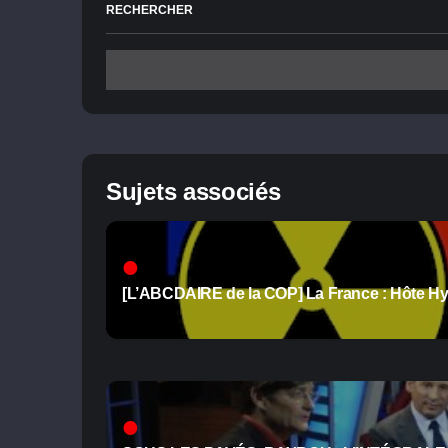
RECHERCHER
Sujets associés
[L’ABCDAIRE de la COP] La France : Hôte Hy