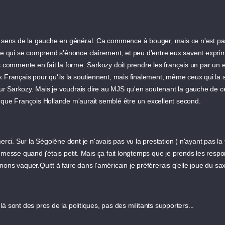
on sens de la gauche en général. Ca commence à bouger, mais ce n'est pa
Ce qui se comprend s'énonce clairement, et peu d'entre eux savent exprime
s commente en fait la forme. Sarkozy doit prendre les français un par un e
x Français pour qu'ils la soutiennent, mais finalement, même ceux qui la
r Sarkozy. Mais je voudrais dire au MJS qu'en soutenant la gauche de ce
rce que François Hollande m'aurait semblé être un excellent second.
erci. Sur la Ségolène dont je n'avais pas vu la prestation ( n'ayant pas la 
 messe quand j'étais petit. Mais ça fait longtemps que je prends les res
ons vaquer.Quitt à faire dans l'américain je préférerais q'elle joue du sa
 sont des pros de la politiques, pas des militants supporters...