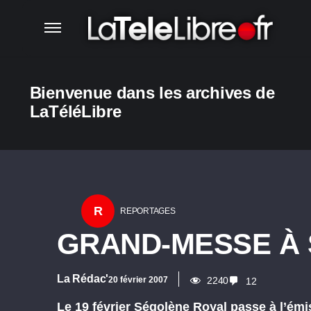
Bienvenue dans les archives de
LaTéléLibre
R
REPORTAGES
GRAND-MESSE À
La Rédac'
20 février 2007
2240
12
Le 19 février Ségolène Royal passe à l’émi