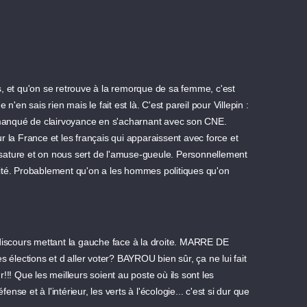
es, et qu'on se retrouve à la remorque de sa femme, c'est
 sais rien mais le fait est là. C'est pareil pour Villepin :
il a manqué de clairvoyance en s'acharnant avec son CNE.
r la France et les français qui apparaissent avec force et
ossature et on nous sert de l'amuse-gueule. Personnellement
rité. Probablement qu'on a les hommes politiques qu'on
 discours mettant la gauche face à la droite. MARRE DE
élections et d aller voter? BAYROU bien sûr, ça ne lui fait
!! Que les meilleurs soient au poste où ils sont les
se et à l'intérieur, les verts à l'écologie... c'est si dur que