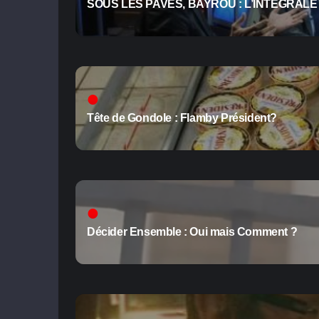
SOUS LES PAVÉS, BAYROU : L’INTÉGRALE (
Tête de Gondole : Flamby Président?
Décider Ensemble : Oui mais Comment ?