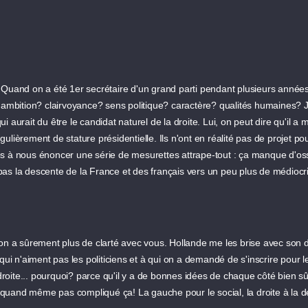
dat. Quand on a été 1er secrétaire d'un grand parti pendant plusieurs anné
tion? clairvoyance? sens politique? caractère? qualités humaines? Je n'en
i qui aurait du être le candidat naturel de la droite. Lui, on peut dire qu'
lièrement de stature présidentielle. Ils n'ont en réalité pas de projet pou
 temps à nous énoncer une série de mesurettes attrape-tout : ça manque d'
pas la descente de la France et des français vers un peu plus de médioc
 on a sûrement plus de clarté avec vous. Hollande me les brise avec son
n'aiment pas les politiciens et à qui on a demandé de s'inscrire pour les 
ite... pourquoi? parce qu'il y a de bonnes idées de chaque côté bien sûr!
 quand même pas compliqué ça! La gauche pour le social, la droite à la défen