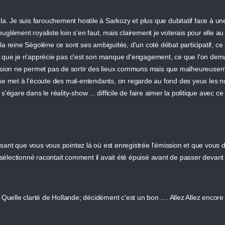
la. Je suis farouchement hostile à Sarkozy et plus que dubitatif face à un
uglément royaliste loin s'en faut, mais clairement je voterais pour elle a
a reine Ségolène ce sont ses ambiguités, d'un coté débat participatif, ce s
, ce que je n'apprécie pas c'est son manque d'engagement, ce que l'on dema
ission ne permet pas de sortir des lieux communs mais que malheureusemen
 se met à l'écoute des mal-entendants, on regarde au fond des yeux les no
 s'égare dans le réality-show ... difficile de faire aimer la politique a
ressant que vous vous pointez là où est enregistrée l'émission et que vous 
is sélectionné racontait comment il avait été épuisé avant de passer deva
Quelle clarté de Hollande; décidément c'est un bon .... Allez Allez encore un