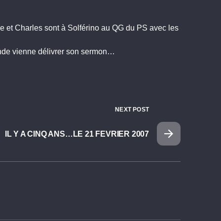
le et Charles sont à Solférino au QG du PS avec les
ande vienne délivrer son sermon…
NEXT POST
IL Y A CINQ ANS…LE 21 FEVRIER 2007