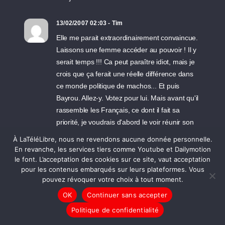
13/02/2007 02:03 - Tim
Elle me parait extraordinairement convaincue.
Laissons une femme accéder au pouvoir ! Il y
serait temps !!! Ca peut paraître idiot, mais je
crois que ça ferait une réelle différence dans
ce monde politique de machos... Et puis
Bayrou. Allez-y. Votez pour lui. Mais avant qu'il
rassemble les Français, ce dont il fait sa
priorité, je voudrais d'abord le voir réunir son
propre parti, parce qu'avec tous les récents
À LaTéléLibre, nous ne revendons aucune donnée personnelle.
départs...
En revanche, les services tiers comme Youtube et Dailymotion
le font. L’acceptation des cookies sur ce site, vaut acceptation
pour les contenus embarqués sur leurs plateformes. Vous
13/02/2007 01:17 - morrigan
pouvez révoquer votre choix à tout moment.
convaincu ? Va voir Bayrou..tu verras ce que
OK
Continuer sans accepter
c'est être convaincu !
Politique de confidentialité
12/02/2007 23:12 - zzipas