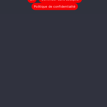
Politique de confidentialité
LIRE LA SUITE
LIBRE POSTS
Du Nord au Sud,
l’Amérique au Fil de l’Eau