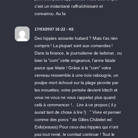
c'est un instantané raffraîchissant et
convaincu. Au fa
17/03/2007 16:22 - H2
Des hippies soixante huitard ? Mais t'as rien
compris ! La plupart sont aux comandes !
Dans la finance, le journalisme de larbinat , ou
bien la "com" cette engeance, l'arme fatale
parce que létale ! Grâce à la "com" votre
cerveau ressemble à une noix rabougrie, un
poulpe mort échoué sur la plage picorée par
les mouettes, votre pensée devient kitsch et
vous ne vous ne vous rappelez plus quand
celà à commencer !... Lire à ce propos ( il y
aurait tant de chose à lire !) : " Vivre et penser
comme des porcs " de Gilles Châtelet ed:
Exils(essais) Pour ceux des hippies qui n'ont
pas tout renié, le combat continue ! Tout le