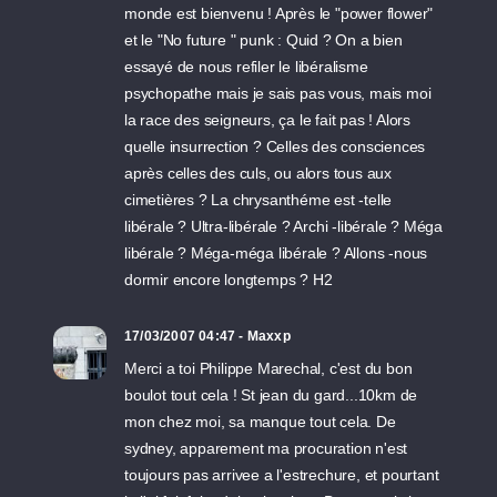
monde est bienvenu ! Après le "power flower"
et le "No future " punk : Quid ? On a bien
essayé de nous refiler le libéralisme
psychopathe mais je sais pas vous, mais moi
la race des seigneurs, ça le fait pas ! Alors
quelle insurrection ? Celles des consciences
après celles des culs, ou alors tous aux
cimetières ? La chrysanthéme est -telle
libérale ? Ultra-libérale ? Archi -libérale ? Méga
libérale ? Méga-méga libérale ? Allons -nous
dormir encore longtemps ? H2
17/03/2007 04:47 - Maxxp
Merci a toi Philippe Marechal, c'est du bon
boulot tout cela ! St jean du gard...10km de
mon chez moi, sa manque tout cela. De
sydney, apparement ma procuration n'est
toujours pas arrivee a l'estrechure, et pourtant