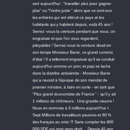
sert aujourd'hui : "travailler plus pour gagner
plus" ou "l'ordre juste " alors que ce sont eux
les enfoirés qui ont détruit ce pays et les
habitants qui y habitent depuis, voilà 45 ans !
Serrez -vous la ceinture pendant que nous, on
engraisse et que l'on vous regardent,
pitoyables ! Serrez-vous la ceinture disait en
son temps Monsieur Barre, ce grand commis
d'état ! Il a tellement engraissé qu'il se conduit
aujourd'hui comme un porc et papi se lache
dans la diatribe antisémite - Monsieur Barre
qui a reussit à l'époque de son mandat de
premier ministre, à faire en sorte - en tant que
"Plus grand économiste de France " - qu'il y ait
1 millions de chômeurs - Une grande oeuvre !
Nous en sommes à 5 millions aujourd'hui +
Sept Millions de travailleurs pauvres et 80 %
des français au smic !!! Sans compter les 600
000 SDF qui sont sans droit ... Depuis 45 ans