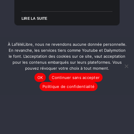
LIRE LA SUITE
À LaTéléLibre, nous ne revendons aucune donnée personnelle.
En revanche, les services tiers comme Youtube et Dailymotion
le font. L’acceptation des cookies sur ce site, vaut acceptation
pour les contenus embarqués sur leurs plateformes. Vous
pouvez révoquer votre choix à tout moment.
OK
Continuer sans accepter
LaTéléLibre est le premier média numérique citoyen, indépendant et
Politique de confidentialité
participatif. Depuis 2007, elle soutient la libre expression, la libre création, la
libre communication des pensées et des opinions, comme de l’information.
En savoir plus
À propos
Charte éditoriale
Mentions légales
Politiques de confidentialité
Les Amis de LaTéléLibre
Contactez-nous