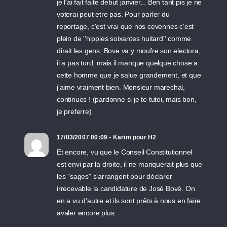
je l'ai fait faite debut janvier... Ben tant pis je ne
voterai peut etre pas. Pour parler du
reportage, c'est vrai que nos cevennes c'est
plein de ''hippies soixantes huitard'' comme
dirait les gens. Bove va y moufre son electora,
il a pas tord, mais il manque quelque chose a
cette homme que je salue grandement, et que
j'aime vraiment bien. Monsieur marechal,
continues ! (pardonne si je te tutoi, mais bon,
je preferre)
17/03/2007 00:09 - Karim pour H2
Et encore, vu que le Conseil Constitutionnel
est envi par la droite, il ne manquerait plus que
les "sages" s'arrangent pour déclarer
irrecevable la candidature de José Bové. On
en a vu d'autre et ils sont prêts à nous en faire
avaler encore plus.