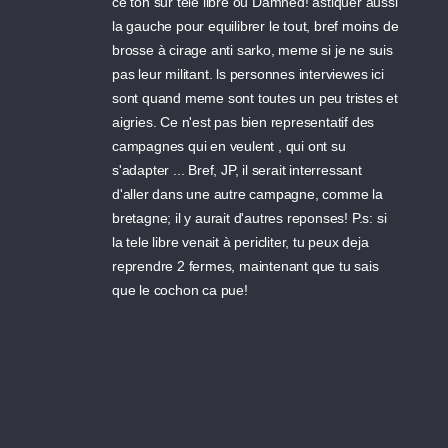
ce ton sur tele libre ou Damned! astiquer aussi
la gauche pour equilibrer le tout, bref moins de
brosse à cirage anti sarko, meme si je ne suis
pas leur militant. ls personnes interviewes ici
sont quand meme sont toutes un peu tristes et
aigries. Ce n'est pas bien representatif des
campagnes qui en veulent , qui ont su
s'adapter ... Bref, JP, il serait interressant
d'aller dans une autre campagne, comme la
bretagne; il y aurait d'autres reponses! P.s: si
la tele libre venait à pericliter, tu peux deja
reprendre 2 fermes, maintenant que tu sais
que le cochon ca pue!