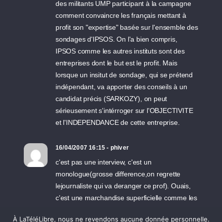
des militants UMP participant à la campagne
comment convaincre les français mettant à
profit son "expertise" basée sur l'ensemble des
sondages d'IPSOS. On l'a bien compris,
IPSOS comme les autres instituts sont des
entreprises dont le but est le profit. Mais
lorsque un insitut de sondage, qui se prétend
indépendant, va apporter des conseils à un
candidat précis (SARKOZY), on peut
sérieusement s'intérroger sur l'OBJECTIVITE
et l'INDEPENDANCE de cette entreprise.
16/04/2007 16:15 - phiver
c'est pas une interview, c'est un
monologue(grosse difference,on regrette
lejournaliste qui va deranger ce prof). Ouais,
c'est une marchandise superficielle comme les
autres qui sert à faire du fric , comme partout,
À LaTéléLibre, nous ne revendons aucune donnée personnelle.
un peu comme la tele.libre le fera dans pas