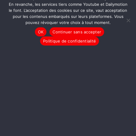
En revanche, les services tiers comme Youtube et Dailymotion
longtemps. C'est comme internet , c'est virtuel
le font. L’acceptation des cookies sur ce site, vaut acceptation
et vide. Au fait, je me suis jamais fait sonde
pour les contenus embarqués sur leurs plateformes. Vous
politiquement, et quand au etudes de marché,
pouvez révoquer votre choix à tout moment.
je refuse car si ca apporte qqchose à la boite,
OK
Continuer sans accepter
je dois etre retribuer. Qui a interet à supprimer
Politique de confidentialité
les sondages? la democratie et les citoyens.
Les politiques, les medias, la publicite en
vivent...
16/04/2007 14:53 - Robespierre
Mon opinion dans tout ça : Et si on faisait
comme si on avait jamais lu les sondages et
qu’on votait tous pour Bové, Laguiller et
Besancenot. C’est vrai, personnellement je me
disais : “Bon, si je vois que Besancenot a une
chance de passer le premier tour je vote pour
lui, sinon, je ne prends pas de risque et je vote
pour Ségolène.” Mais combien sommes nous