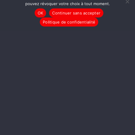
pouvez révoquer votre choix à tout moment.
OK
Continuer sans accepter
Politique de confidentialité
LIRE LA SUITE
LE JOURNAL
TAM-TAM
Il Faut Sauver LaTéléLibre
!