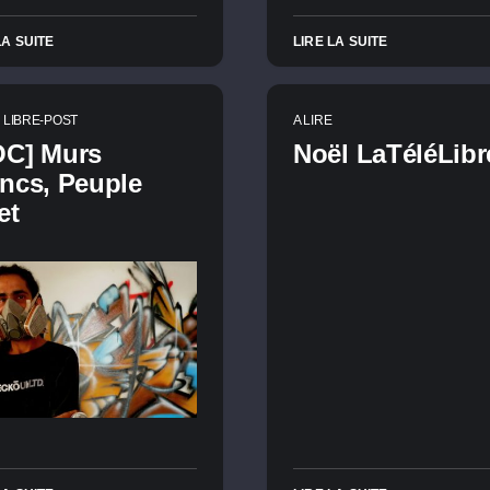
LA SUITE
LIRE LA SUITE
LIBRE-POST
A LIRE
OC] Murs
Noël LaTéléLibr
ncs, Peuple
et