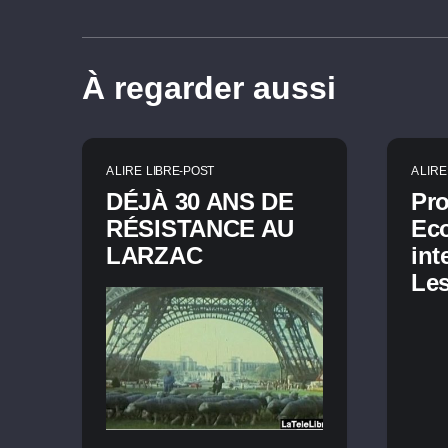
À regarder aussi
A LIRE
LIBRE-POST
A LIRE
DÉJÀ 30 ANS DE
Pr
RÉSISTANCE AU
Ec
LARZAC
int
Les