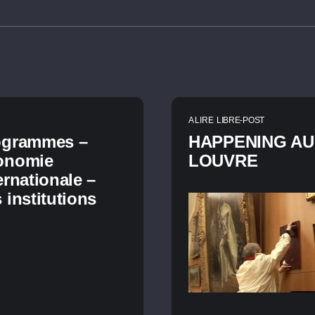
A LIRE
LIBRE-POST
ogrammes –
HAPPENING AU
onomie
LOUVRE
ernationale –
 institutions