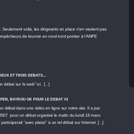
. Seulement voilà, les dirigeants en place n'en veulent pas.
 empêcheurs de tourner en rond iront pointer à l'ANPE
 ET DEUX ET TROIS DEBATS…
 débat sur le web” ici. [...]
, LE PEN, BAYROU OK POUR LE DEBAT #2
un débat dans une vidéo en ligne sur notre site. Il a par
s 2007 pour un débat organisé le matin du lundi 16 mars
ticiperait “avec plaisir” à un tel débat sur Internet. [...]