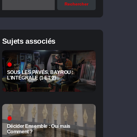
Rechercher
Sujets associés
SOUS LES PAVÉS, BAYROU :
L’INTÉGRALE (1 ET 2)
Décider Ensemble : Oui mais
Comment ?