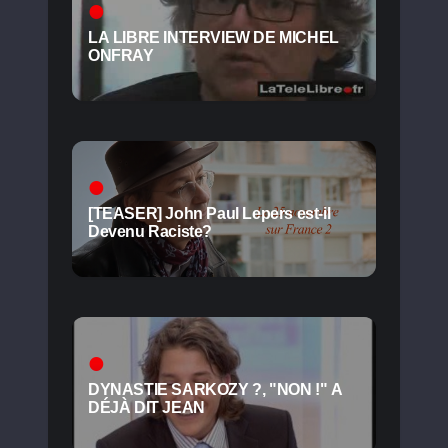
LA LIBRE INTERVIEW DE MICHEL
ONFRAY
[TEASER] John Paul Lepers est-il
Devenu Raciste?
DYNASTIE SARKOZY ?, "NON !" A
DÉJÀ DIT JEAN