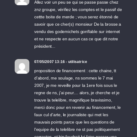
Allez voir un peu se qui se passe passe chez
znz groupe, vérifiez les comptes et le passif de
cettte boite de merde ; vous serez étonné de
savoir que ce cher(s) monsieur De la brosse a
vendu des godemichets gonflable sur internet
et ne respecte en aucun cas ce que dit notre
président...
07/05/2007 13:16 - utilisatrice
proposition de financement : cette chaine, tt
d'abord, me soulage, ns sommes le 7 mai
2007, je me reveille pour la 1ere fois sous le
regne de ns, j'ai peur.... alors, je cherche et je
trouve la telelibre, magnifique bravissimo,
merci donc pour en revenir au financement, le
faux cul d'arte, le journaliste qui met les
mauvais points parce que les questions de
l'equipe de la telelibre ne st pas politiquement
correctes, et bin faudrait lui faire passer une