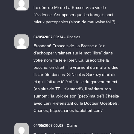
Le déni de Mr de La Brosse vis à vis de
l'évidence. A supposer que les français sont
mieux perceptibles (sinon de mauvaise foi ?)...
04/05/2007 00:34 - Charles
Etonnant! François de La Brosse a l'air
d'achopper vraiment sur le mot "libre" dans
votre nom "la télé libre". Ca lui écorche la
bouche, on dirait! Il a vraiment du mal à le dire.
Il s'arrête dessus. Si Nicolas Sarkozy était élu
et qu'il fait une télé officielle du gouvernement
(en plus de TF... s'entend!), il méritera son
surnom: "la voix de son (petit-)maître"! J'hésite
avec Léni Riefenstahl ou le Docteur Goebbels.
Charles, http://charles.hautetfort.com/
04/05/2007 00:08 - Claire