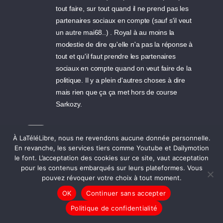
tout faire, sur tout quand il ne prend pas les
partenaires sociaux en compte (sauf s'il veut
un autre mai68..) . Royal à au moins la
modestie de dire qu'elle n'a pas la réponse à
tout et qu'il faut prendre les partenaires
sociaux en compte quand on veut faire de la
politique. Il y a plein d'autres choses à dire
mais rien que ça ça met hors de course
Sarkozy.
05/05/2007 18:09 - seb
À LaTéléLibre, nous ne revendons aucune donnée personnelle.
de belles images sur ce qui nous attend ?????
En revanche, les services tiers comme Youtube et Dailymotion
voici m6 bordeaux !!!
le font. L’acceptation des cookies sur ce site, vaut acceptation
pour les contenus embarqués sur leurs plateformes. Vous
http://www.m6info.fr/html/m6_infos/lesix.php?
pouvez révoquer votre choix à tout moment.
cp=33000#
OK
Continuer sans accepter
04/05/2007 23:24 - Jemal Alhurn
Politique de confidentialité
blabla il y a le discours et il y a la méthode ex: