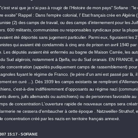
 "c’est vrai que je n’ai pas à rougir de l’Histoire de mon pays" Sofiane : "le
 exsite" Rappel : Dans l'empire colonial, l' Etat français crée en Algérie
unisie (2) des camps de travail, ou des camps d'internement pour les Juifs
ers. 600 militants, communistes ou responsables syndicaux pour la plupar
avaient été déportés sans jugement particulier. Parmi eux, figuraient les 
istes qui avaient été condamnés à cinq ans de prison en avril 1940 par 
ire. Les députés avaient été enfermés au bagne de Maison Carrée, les au
du Sud algérois, notamment à Djelfa, ou du Sud oranais. EN FRANCE, a
de concentration (appelés pudiquement camps de rassemblement) pour 
agnoles fuyant le régime de Franco. (le père d'un ami est passé par là, il 
ement en curé ...). Dès 1939 les camps existants se rempliront d'Alleman
chiens, c'est-à-dire indifféremment d'opposants au régime nazi (communist
ts divers, juifs allemands ou autrichiens) ou de personnes favorable au r
mps de concentration L'ouverture rapide de nouveaux camps sera créatri
darmerie ne cessera d'embaucher à cette époque . Natzweiller-Struthof, e
 concentration créé par les nazis en territoire français annexé.
2007 15:17 - SOFIANE