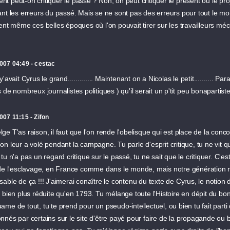
 peut-on critiquer le passé ? Non, on peut critiquer le présent ou le proj
nt les erreurs du passé. Mais se ne sont pas des erreurs pour tout le mo
ent même ces belles époques où l'on pouvait tirer sur les travailleurs mé
007 04:49 - cestac
y'avait Cyrus le grand............. Maintenant on a Nicolas le petit.......... Pa
 de nombreux journalistes politiques ) qu'il serait un p'tit peu bonapartiste
007 11:15 - Zifon
e T'as raison, il faut que l'on rende l'obelisque qui est place de la con
n leur a volé pendant la campagne. Tu parle d'esprit critique, tu ne vit 
tu n'a pas un regard critique sur le passé, tu ne sait que le critiquer. C'est
 de l'esclavage, en France comme dans le monde, mais notre génération n
able de ça !!! J'aimerai conaître le contenu du texte de Cyrus, le notion 
 bien plus réduite qu'en 1793. Tu mélange toute l'Histoire en dépit du bon
me de tout, tu te prend pour un pseudo-intellectuel, ou bien tu fait parti
nés par certains sur le site d'être payé pour faire de la propagande ou b