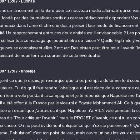
007 15:07 - Lurinas
donc un lancement en fanfare pour ce nouveau média alternatif qui se veu
re fondé par des journalistes sortis du carcan rédactionnel dépendant Vo
jumeaux dans l âme et cherche dès à présent leur mode de financement v
ité Un rapprochement entre ces deux entités est il envisageable ? Les 
s suffisants à ce mariage qui pourrait être de raison ? Quelle légitimité y 
uipes se connaissent elles ? etc etc Des pistes peut être pour l avenir J
issant de nous tenir au courant de cette éventualité
007 17:07 - unbelge
joint ce que je disais, je remarque que tu es prompt à déformer le discou
cuteurs. Tu dis qu'il faut rendre l’obelisque qui est place de la concorde 
on leur a volé pendant la campagne et je te réponds que Napoléon ne l’a
il a été offert à la France par le vice-roi d’Egypte Mohammed Ali. Ce à quo
ise en disant que j'aurais écrit que Napoléon n’a RIEN volé pendant la c
 pas dis "Pour critiquer l’avenir " mais le PROJET d’avenir, ce qui tu en co
e chose. On ne peut évidement critiquer ce qui n'existe pas encore !! Qu
me, Fabulation" c'est ton point de vue, mais ouvre un peu les yeux et les 