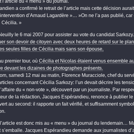
l’article du « menu » du journal.
dien a confirmé le retrait de l’article mais cette décision aurait
 intervention d’Arnaud Lagardère »… »On ne l’a pas publié, car 
 Cécilia. »
euilly le 6 mai 2007 pour assister au vote du candidat Sarkozy.
uer son devoir de citoyen avec deux heures de retard sur le pla
 seules filles de Cécilia mais sans son épouse,
au premier tour, où
Cécilia et Nicolas étaient venus ensemble a
ire devant les dizaines de photographes présents.
m, samedi 12 mai au matin, Florence Muracciole, chef du servic
ticles concernant Cécilia Sarkozy: l’un devait décrire les tensi
l’affaire du « non-vote », découvert par un journaliste. Par respec
cteur de la rédaction, Jacques Espérandieu, renonce à publier le
ert au second: il rapporte un fait vérifié, et suffisamment symbo
on.
l’article est donc mis au « menu » du journal du lendemain… M
ut s’emballe. Jacques Espérandieu demande aux journalistes d’a