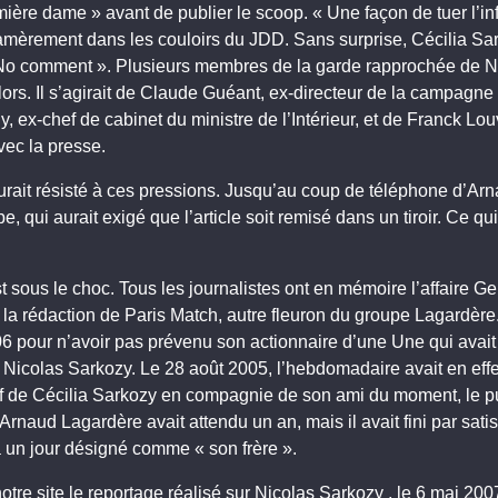
ière dame » avant de publier le scoop. « Une façon de tuer l’in
èrement dans les couloirs du JDD. Sans surprise, Cécilia Sa
No comment ». Plusieurs membres de la garde rapprochée de N
lors. Il s’agirait de Claude Guéant, ex-directeur de la campagne 
y, ex-chef de cabinet du ministre de l’Intérieur, et de Franck Lo
vec la presse.
rait résisté à ces pressions. Jusqu’au coup de téléphone d’Ar
, qui aurait exigé que l’article soit remisé dans un tiroir. Ce qui 
t sous le choc. Tous les journalistes ont en mémoire l’affaire G
 la rédaction de Paris Match, autre fleuron du groupe Lagardère. 
006 pour n’avoir pas prévenu son actionnaire d’une Une qui avai
 Nicolas Sarkozy. Le 28 août 2005, l’hebdomadaire avait en effe
if de Cécilia Sarkozy en compagnie de son ami du moment, le pu
 Arnaud Lagardère avait attendu un an, mais il avait fini par sati
a un jour désigné comme « son frère ».
notre site le reportage réalisé sur Nicolas Sarkozy , le 6 mai 200