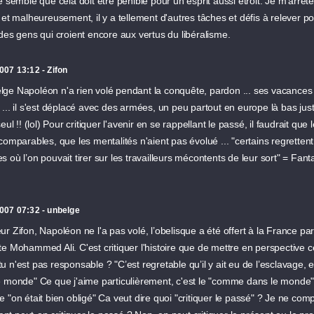
e semble que cela doit être pénible pour un esprit aussi étroit. Je m'arrête
 et malheureusement, il y a tellement d'autres tâches et défis à relever pou
des gens qui croient encore aux vertus du libéralisme.
007 13:12 - Zifon
ge Napoléon n'a rien volé pendant la conquête, pardon ... ses vacances 
... il s'est déplacé avec des armées, un peu partout en europe là bas jus
seul !! (lol) Pour critiquer l'avenir en se rappellant le passé, il faudrait q
comparables, que les mentalités n'aient pas évolué ... "certains regrette
 où l’on pouvait tirer sur les travailleurs mécontents de leur sort" = Fan
007 07:32 - unbelge
r Zifon, Napoléon ne l'a pas volé, l’obelisque a été offert à la France par 
e Mohammed Ali. C'est critiquer l'histoire que de mettre en perspective ce
e, tu n'est pas responsable ? "C’est regretable qu’il y ait eu de l’esclavag
 monde" Ce que j'aime particulièrement, c'est le "comme dans le monde", 
 "on était bien obligé" Ca veut dire quoi "critiquer le passé" ? Je ne co