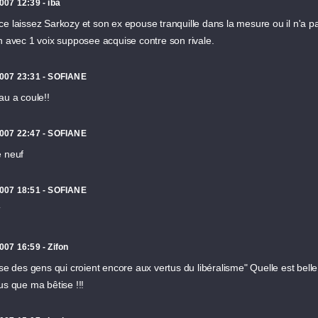
007 12:39 - iba
e laissez Sarkozy et son ex epouse tranquille dans la mesure ou il n'a p
n avec 1 voix supposee acquise contre son rivale.
2007 23:31 - SOFIANE
au a coule!!
2007 22:47 - SOFIANE
e neuf
2007 18:51 - SOFIANE
T
007 16:59 - Zifon
ise des gens qui croient encore aux vertus du libéralisme" Quelle est belle t
us que ma bêtise !!!