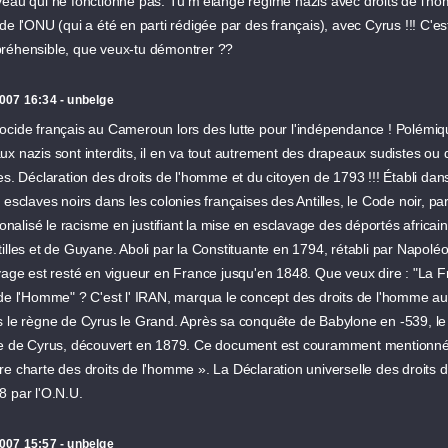
veau qui ne fonctionne pas. Tu m'élange régime nazis avec droits de l'h
de l'ONU (qui a été en parti rédigée par des français), avec Cyrus !!! C'es
réhensible, que veux-tu démontrer ??
007 16:34 - unbelge
ocide français au Cameroun lors des lutte pour l'indépendance ! Polémiqu
x nazis sont interdits, il en va tout autrement des drapeaux sudistes ou 
es. Déclaration des droits de l'homme et du citoyen de 1793 !!! Établi dans 
 esclaves noirs dans les colonies françaises des Antilles, le Code noir, par
tionalisé le racisme en justifiant la mise en esclavage des déportés africain
illes et de Guyane. Aboli par la Constituante en 1794, rétabli par Napolé
avage est resté en vigueur en France jusqu'en 1848. Que veux dire : "La 
de l'Homme" ? C'est l' IRAN, marqua le concept des droits de l'homme au V
 le règne de Cyrus le Grand. Après sa conquête de Babylone en -539, le ro
re de Cyrus, découvert en 1879. Ce document est couramment mentionn
re charte des droits de l'homme ». La Déclaration universelle des droits
8 par l'O.N.U.
007 15:57 - unbelge