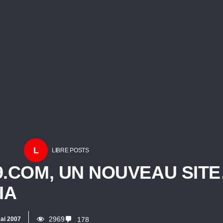
L
LIBRE POSTS
9.COM, UN NOUVEAU SIT
IA
2969
ai 2007
178