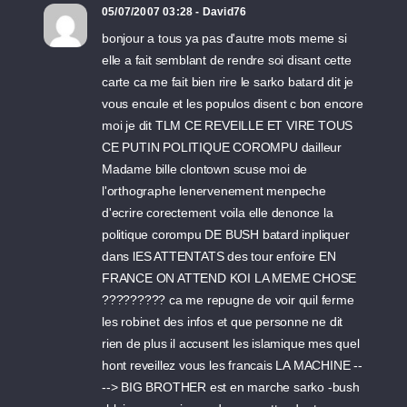
05/07/2007 03:28 - David76
bonjour a tous ya pas d'autre mots meme si
elle a fait semblant de rendre soi disant cette
carte ca me fait bien rire le sarko batard dit je
vous encule et les populos disent c bon encore
moi je dit TLM CE REVEILLE ET VIRE TOUS
CE PUTIN POLITIQUE COROMPU dailleur
Madame bille clontown scuse moi de
l'orthographe lenervenement menpeche
d'ecrire corectement voila elle denonce la
politique corompu DE BUSH batard inpliquer
dans lES ATTENTATS des tour enfoire EN
FRANCE ON ATTEND KOI LA MEME CHOSE
????????? ca me repugne de voir quil ferme
les robinet des infos et que personne ne dit
rien de plus il accusent les islamique mes quel
hont reveillez vous les francais LA MACHINE --
--> BIG BROTHER est en marche sarko -bush