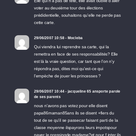
Elle qui n'a pas de tête, elle avait oublié d'aller
voter au deuxième tour des élections
prédidentielle, souhaitons qu'elle ne perde pas
cette carte.
29/06/2007 10:58 - Mocleba
Qui viendra lui reprendre sa carte, qui la
remettra en face de ses responsabilités? Elle
est là la vraie question, car tant que l'on n'y
répondra pas, dites moi qu'est-ce qui
l'empèche de jouer les princesses ?
29/06/2007 10:44 - jacqueline 65 ansporte parole
de ses parents
nous n'avons pas votez pour elle disent
papa86maman85ans ils se disent +fiers du
tout de se qu'il se passecar faisant parti de la
classe moyenne ilspayrons leurs impotspour
payer le pressingde madame?et pour f inter ils