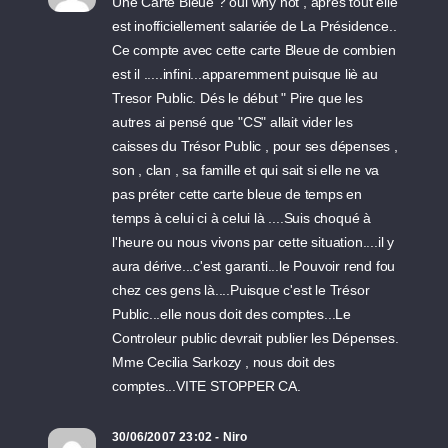
Une Carte Bleue ? oui why not , aprés tout elle
est inofficiellement salariée de La Présidence..
Ce compte avec cette carte Bleue de combien
est il .....infini...apparemment puisque liè au
Tresor Public. Dés le début " Pire que les
autres ai pensé que "CS" allait vider les
caisses du Trésor Public , pour ses dépenses ,
son , clan , sa famille et qui sait si elle ne va
pas préter cette carte bleue de temps en
temps à celui ci à celui là ....Suis choqué à
l'heure ou nous vivons par cette situation....il y
aura dérive...c'est garanti...le Pouvoir rend fou
chez ces gens là....Puisque c'est le Trésor
Public...elle nous doit des comptes...Le
Controleur public devrait publier les Dépenses.
Mme Cecilia Sarkozy , nous doit des
comptes...VITE STOPPER CA.
30/06/2007 23:02 - Niro