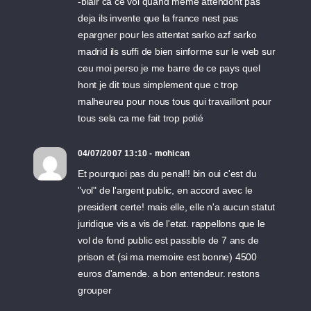
-blair ca ce voi quand meme attendont pas
deja ils invente que la france nest pas
epargner pour les attentat sarko azf sarko
madrid ils suffi de bien sinforme sur le web sur
ceu moi perso je me barre de ce pays quel
hont je dit tous simplement que c trop
malheureu pour nous tous qui travaillont pour
tous sela ca me fait trop potié
04/07/2007 13:10 - mohican
Et pourquoi pas du penal!! bin oui c'est du
"vol" de l'argent public, en accord avec le
president certe! mais elle, elle n'a aucun statut
juridique vis a vis de l'etat. rappellons que le
vol de fond public est passible de 7 ans de
prison et (si ma memoire est bonne) 4500
euros d'amende. a bon entendeur. restons
grouper