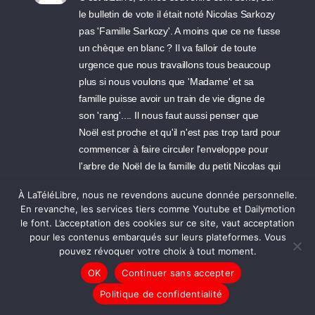
le bulletin de vote il était noté Nicolas Sarkozy
pas 'Famille Sarkozy'. A moins que ce ne fusse
un chèque en blanc ? Il va falloir de toute
urgence que nous travaillons tous beaucoup
plus si nous voulons que 'Madame' et sa
famille puisse avoir un train de vie digne de
son 'rang'.... Il nous faut aussi penser que
Noël est proche et qu'il n'est pas trop tard pour
commencer à faire circuler l'enveloppe pour
l'arbre de Noël de la famille du petit Nicolas qui
a tant besoin de réconfort. A vo't bon coeur
À LaTéléLibre, nous ne revendons aucune donnée personnelle.
m'sieur dames...pour une famille qui n'en a
En revanche, les services tiers comme Youtube et Dailymotion
jamais assez et pour rembourser les frais de
le font. L’acceptation des cookies sur ce site, vaut acceptation
rénovation du parquet que le petit Nicolas n'en
pour les contenus embarqués sur leurs plateformes. Vous
fini pas de rayer à cause que ses dents elles
pouvez révoquer votre choix à tout moment.
font des rayures partout.
OK
Continuer sans accepter
Politique de confidentialité
29/06/2007 09:36 - Giorgio (Chamonix)