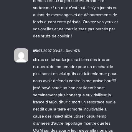
bernés lors de la période Mitterand ! Le
socialisme ! un mot c’est tout. Il n’y a jamais eu
autant de mensonges et de détournements de
fonds durant cette période. Ouvrez vos yeux et
vos oreilles et ne vous laissez pas bernés par
des bruits de couloir !
05/07/2007 03:43 - David76
chirac en tol sarko je dirait bien des truc on
risquerai de me prendre pour un mechant le
plus honet et selui qu'ils ont fait enfermer pour
nous avoir defendu contre la mauvaise bouffff
josé bové serait un bon president honet
sertainement plus honet que eux dailleur la
france d'aujoudhuit c mort un reportage sur le
net dit que la terre et morte incultivable a
cause des insectisible utiliser depui temp
d'annees d'autre reportage montre que les
OGM sur des sourry leur eleve elle non plus