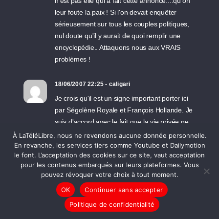
n'est pas elle qui a fait cette annonce....qu'on
leur foute la paix ! Si l'on devait enquêter
sérieusement sur tous les couples politiques,
nul doute qu'il y aurait de quoi remplir une
encyclopédie.. Attaquons nous aux VRAIS
problèmes !
18/06/2007 22:25 - caligari
Je crois qu'il est un signe important porter ici
par Ségolène Royale et François Hollande. Je
suis d'accord avec le fait que la vie privée ne
regarde personne mais quand il s'agit de
À LaTéléLibre, nous ne revendons aucune donnée personnelle.
En revanche, les services tiers comme Youtube et Dailymotion
personne politique le comparaison avec la
le font. L’acceptation des cookies sur ce site, vaut acceptation
société en est édifiante. Ils vivent en effet ce
pour les contenus embarqués sur leurs plateformes. Vous
que beaucoup vive caché. Je crois qu'il est
pouvez révoquer votre choix à tout moment.
sain pour le parti qui se dit socialiste de
OK
Continuer sans accepter
montrer sa face humaine et je prefere savoir
un couple politique séparé dans la franchise
Politique de confidentialité
plutot que de voir des couples dont on ne sait