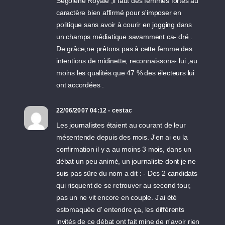
Ségolène Royale ,il faut des femmes fortes au
caractère bien affirmé pour s'imposer en
politique sans avoir à courir en jogging dans
un champs médiatique savamment ca- dré .
De grâce,ne prêtons pas à cette femme des
intentions de midinette, reconnaissons- lui ,au
moins les qualités que 47 % des électeurs lui
ont accordées .
22/06/2007 04:12 - cestac
Les journalistes étaient au courant de leur
mésentende depuis des mois. J'en ai eu la
confirmation il y a au moins 3 mois, dans un
débat un peu animé, un journaliste dont je ne
suis pas sûre du nom a dit : - Des 2 candidats
qui risquent de se retrouver au second tour,
pas un ne vit encore en couple. J'ai été
estomaquée d' entendre ça, les différents
invités de ce débat ont fait mine de n'avoir rien