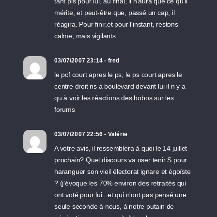
tant pis pour lui, au final, il n'aura que ce qu'il
mérite, et peut-être que, passé un cap, il
réagira. Pour finir,et pour l'instant, restons
calme, mais vigilants.
03/07/2007 23:14 - fred
le pcf court apres le ps, le ps court apres le
centre droit ns a boulevard devant lui il n y a
qu à voir les réactions des bobos sur les
forums
03/07/2007 22:56 - Valérie
A votre avis, il ressemblera à quoi le 14 juillet
prochain? Quel discours va oser tenir S pour
haranguer son vieil électorat ignare et égoïste
? (j'évoque les 70% environ des retraités qui
ont voté pour lui...et qui n'ont pas pensé une
seule seconde à nous, à notre putain de