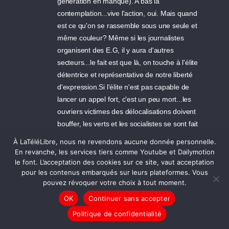
génération en manque). A bas la
contemplation...vive l'action, oui. Mais quand
est ce qu'on se rassemble sous une seule et
même couleur? Même si les journalistes
organisent des E.G, il y aura d'autres
secteurs...le fait est que là, on touche à l'élite
détentrice et représentative de notre liberté
d'expression.Si l'élite n'est pas capable de
lancer un appel fort, c'est un peu mort...les
ouvriers victimes des délocalisations doivent
bouffer, les verts et les socialistes se sont fait
voler le monopole, les étudiants ont réussi à
À LaTéléLibre, nous ne revendons aucune donnée personnelle.
s'accorder (a priori) avec S, la gauche est à
En revanche, les services tiers comme Youtube et Dailymotion
fond de cale, les salariés de la classe
le font. L’acceptation des cookies sur ce site, vaut acceptation
pour les contenus embarqués sur leurs plateformes. Vous
moyenne survivent de plus en plus, les
pouvez révoquer votre choix à tout moment.
intermittents se bousculent au portillon du
cachet-cosette, quoi d'autres pour avoir
OK
Continuer sans accepter
suffisamment de raisons à lancer une grande
Politique de confidentialité
marche populaire nationale?