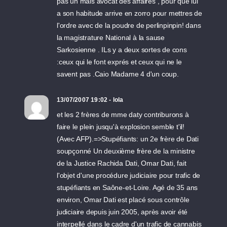
pas un mais avocat des affaires , pour que lui
a son habitude arrive en zorro pour mettres de
l'ordre avec de la poudre de perlinpinpin! dans
la magistrature National à la sause
Sarkosienne . ILs y a deux sortes de cons
:ceux qui le font exprés et ceux qui ne le
savent pas .Caio Madame 4 d'un coup.
13/07/2007 19:02 - lola
et les 2 frères de mme daty contriburons à
faire le plein jusqu'à explosion semble t'il!
(Avec AFP).=>Stupéfiants: un 2e frère de Dati
soupçonné Un deuxième frère de la ministre
de la Justice Rachida Dati, Omar Dati, fait
l'objet d'une procédure judiciaire pour trafic de
stupéfiants en Saône-et-Loire. Agé de 35 ans
environ, Omar Dati est placé sous contrôle
judiciaire depuis juin 2005, après avoir été
interpellé dans le cadre d'un trafic de cannabis