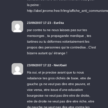
la peine :
http://abel.jerome.free.fr/img/affiche_anti_communism
23/09/2007 17:23 - Euréka
par contre tu ne nous laisses pas sur tes
mensonges , ta propagande merdique , tes
tartines ou tu déformes volontairement les
propos des personnes qui te contredise...C'est
bizarre autant qu' étrange !
23/09/2007 17:22 - Niet/Gaël
Ha oui, et je precise avant que tu nous
rebalance tes gros clichés de base, etre de
gauche ça ne veut pas dire etre pauvre, et
vice versa, etre issue d'une education
bourgeoise ne veut pas dire etre de droite,
etre de droite ne veut pas dire etre riche, etre
de gauche ne veut pas dire etre contre les