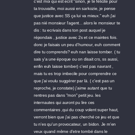
c'est moi qui est ecrit "sinon, je te félicite pour
ta trouvaille, moi aussi en sarkozie, je pense
que justice avec SS ça lui va mieux." euh j'ai
pas nié monsieur l'agent... alors le monsieur te
dis : tu ecrivais dans ton post auquel je
répondais , justice avec 2s et ce maintes fois.
donc je faisais un peu d'humour, euh comment
dire tu comprends? euh nan laisse tomber. ( tu
sais y'a une époque ou on disait crs, ss aussi,
enfin euh laisse tomber) c'est pas navrant ,
mais tu es trop imbecile pour comprendre ce
que j'ai voulu suggérer par là. ( c'est pas un
reproche, je constate) j'aime autant que tu
rentres pas dans "mon" petit jeu. les
internautes qui auront pu lire ces
commentaires ,qui du coup volent super haut,
verront bien que j'ai pas cherché ce jeu et que
tu n'es qu'un provocateur, un bidon. Je m'en
veux quand même d'etre tombé dans le