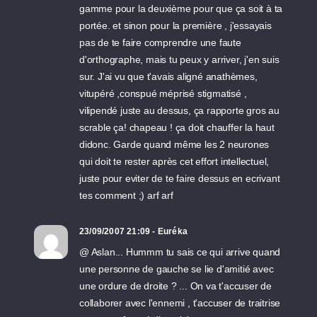
gamme pour la deuxième pour que ça soit à ta
portée. et sinon pour la première , j'essayais
pas de te faire comprendre une faute
d'orthographe, mais tu peux y arriver, j'en suis
sur. J'ai vu que t'avais aligné anathèmes,
vitupéré ,conspué méprisé stigmatisé ,
vilipendé juste au dessus, ça rapporte gros au
scrable ça! chapeau ! ça doit chauffer la haut
didonc. Garde quand même les 2 neurones
qui doit te rester après cet effort intellectuel,
juste pour eviter de te faire dessus en ecrivant
tes comment ;) arf arf
23/09/2007 21:09 - Euréka
@ Aslan... Hummm tu sais ce qui arrive quand
une personne de gauche se lie d'amitié avec
une ordure de droite ? ... On va t'accuser de
collaborer avec l'ennemi , t'accuser de traitrise