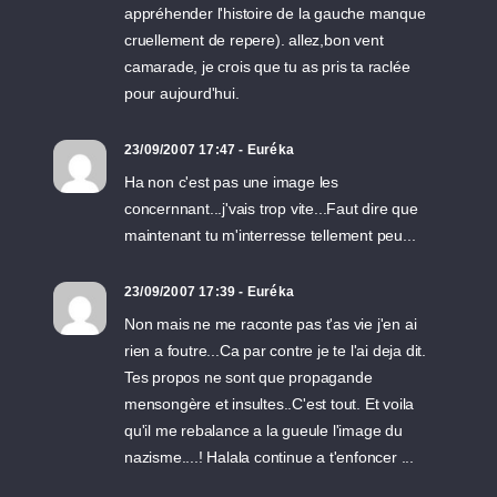
appréhender l'histoire de la gauche manque
cruellement de repere). allez,bon vent
camarade, je crois que tu as pris ta raclée
pour aujourd'hui.
23/09/2007 17:47 - Euréka
Ha non c'est pas une image les
concernnant...j'vais trop vite...Faut dire que
maintenant tu m'interresse tellement peu...
23/09/2007 17:39 - Euréka
Non mais ne me raconte pas t'as vie j'en ai
rien a foutre...Ca par contre je te l'ai deja dit.
Tes propos ne sont que propagande
mensongère et insultes..C'est tout. Et voila
qu'il me rebalance a la gueule l'image du
nazisme....! Halala continue a t'enfoncer ...