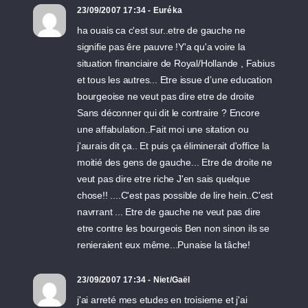
23/09/2007 17:34 - Euréka
ha ouais ca c'est sur..etre de gauche ne
signifie pas êre pauvre !Y'a qu'a voire la
situation financiaire de Royal/Hollande , Fabius
et tous les autres... Etre issue d’une education
bourgeoise ne veut pas dire etre de droite
Sans déconner qui dit le contraire ? Encore
une affabulation..Fait moi une sitation ou
j'aurais dit ça.. Et puis ça éliminerait d'office la
moitié des gens de gauche... Etre de droite ne
veut pas dire etre riche J'en sais quelque
chose!! ....C'est pas possible de lire hein..C'est
navrrant ... Etre de gauche ne veut pas dire
etre contre les bourgeois Ben non sinon ils se
renieraient eux même...Punaise la tâche!
23/09/2007 17:34 - Niet/Gaël
j'ai arreté mes etudes en troisieme et j'ai