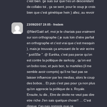
c'est bien. (je suis sur que t'es un descendant
de collabo toi , ça se sent, pour le coup je crois
bien que c'est génétique hein ) allez, au revoir
23/09/2007 19:05 - fredem
@Niet/Gaël arf, moi je le chariais pas vraiment
sur son orthographe ( je suis loin d'etre parfait
en orthographe et c'est vrai que c'est mesquin
), mais je trouvais ça amusant de le voir ecrire
" justiSSe ". @ Euréka, c'est pas parce qu'on
est contre la politique de sarkozy , qu'on est
un bobo roso, et puis bon, tu martèles (il me
semble avoir compris) qu'il ne faut pas se
laisser influencer par les medias, alors le coup
des bobos... Et puis c'est pas pour ça non plus
qu'on apprecie la politique de s. Royale.
Ensuite, tu dis , Etre de droite ne veut pas dire
etre riche J’en sais quelque chose!! … C'est
dingue, t'as pas compris que ce