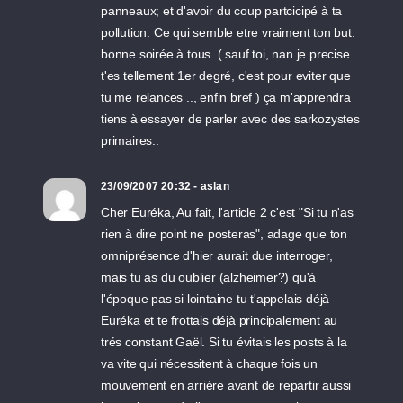
panneaux; et d'avoir du coup partcicipé à ta
pollution. Ce qui semble etre vraiment ton but.
bonne soirée à tous. ( sauf toi, nan je precise
t'es tellement 1er degré, c'est pour eviter que
tu me relances .., enfin bref ) ça m'apprendra
tiens à essayer de parler avec des sarkozystes
primaires..
23/09/2007 20:32 - aslan
Cher Euréka, Au fait, l'article 2 c'est "Si tu n'as
rien à dire point ne posteras", adage que ton
omniprésence d'hier aurait due interroger,
mais tu as du oublier (alzheimer?) qu'à
l'époque pas si lointaine tu t'appelais déjà
Euréka et te frottais déjà principalement au
trés constant Gaël. Si tu évitais les posts à la
va vite qui nécessitent à chaque fois un
mouvement en arriére avant de repartir aussi