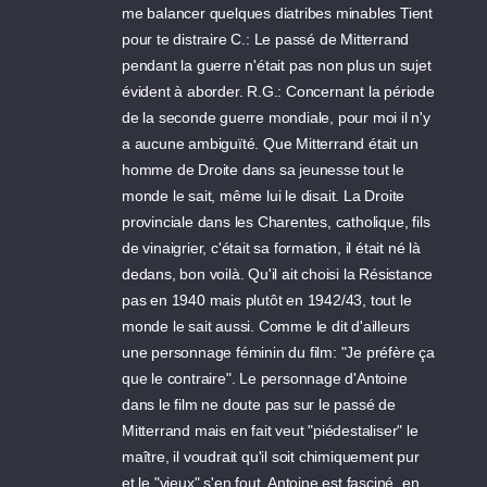
me balancer quelques diatribes minables Tient
pour te distraire C.: Le passé de Mitterrand
pendant la guerre n'était pas non plus un sujet
évident à aborder. R.G.: Concernant la période
de la seconde guerre mondiale, pour moi il n'y
a aucune ambiguïté. Que Mitterrand était un
homme de Droite dans sa jeunesse tout le
monde le sait, même lui le disait. La Droite
provinciale dans les Charentes, catholique, fils
de vinaigrier, c'était sa formation, il était né là
dedans, bon voilà. Qu'il ait choisi la Résistance
pas en 1940 mais plutôt en 1942/43, tout le
monde le sait aussi. Comme le dit d'ailleurs
une personnage féminin du film: "Je préfère ça
que le contraire". Le personnage d'Antoine
dans le film ne doute pas sur le passé de
Mitterrand mais en fait veut "piédestaliser" le
maître, il voudrait qu'il soit chimiquement pur
et le "vieux" s'en fout. Antoine est fasciné, en