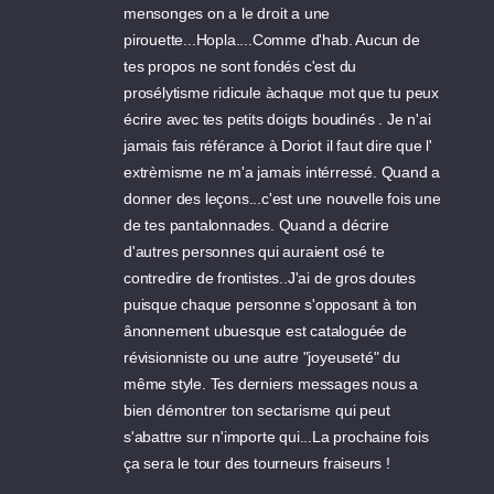
mensonges on a le droit a une
pirouette...Hopla....Comme d'hab. Aucun de
tes propos ne sont fondés c'est du
prosélytisme ridicule àchaque mot que tu peux
écrire avec tes petits doigts boudinés . Je n'ai
jamais fais référance à Doriot il faut dire que l'
extrèmisme ne m'a jamais intérressé. Quand a
donner des leçons...c'est une nouvelle fois une
de tes pantalonnades. Quand a décrire
d'autres personnes qui auraient osé te
contredire de frontistes..J'ai de gros doutes
puisque chaque personne s'opposant à ton
ânonnement ubuesque est cataloguée de
révisionniste ou une autre "joyeuseté" du
même style. Tes derniers messages nous a
bien démontrer ton sectarisme qui peut
s'abattre sur n'importe qui...La prochaine fois
ça sera le tour des tourneurs fraiseurs !