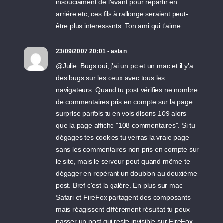
insouciament de l'avant pour repartir en
arriére etc, ces fils à rallonge seraient peut-
être plus interessants. Ton ami qui t'aime.
23/09/2007 20:01 - aslan
@Julie: Bugs oui, j'ai un pc et un mac et il y'a
des bugs sur les deux avec tous les
navigateurs. Quand tu post vérifies ne nombre
de commentaires pris en compte sur la page:
surprise parfois tu en vois disons 109 alors
que la page affiche "108 commentaires". Si tu
dégages tes cookies tu verras la vraie page
sans les commentaires non pris en compte sur
le site, mais le serveur peut quand même te
dégager en repérant un doublon au deuxiéme
post. Bref c'est la galére. En plus sur mac
Safari et FireFox partagent des composants
mais réagissent différement résultat tu peux
passer un post qui reste invisible sur FireFox