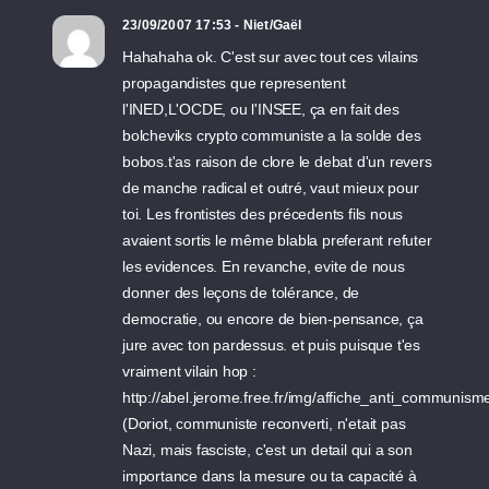
23/09/2007 17:53 - Niet/Gaël
Hahahaha ok. C'est sur avec tout ces vilains
propagandistes que representent
l'INED,L'OCDE, ou l'INSEE, ça en fait des
bolcheviks crypto communiste a la solde des
bobos.t'as raison de clore le debat d'un revers
de manche radical et outré, vaut mieux pour
toi. Les frontistes des précedents fils nous
avaient sortis le même blabla preferant refuter
les evidences. En revanche, evite de nous
donner des leçons de tolérance, de
democratie, ou encore de bien-pensance, ça
jure avec ton pardessus. et puis puisque t'es
vraiment vilain hop :
http://abel.jerome.free.fr/img/affiche_anti_communism
(Doriot, communiste reconverti, n'etait pas
Nazi, mais fasciste, c'est un detail qui a son
importance dans la mesure ou ta capacité à