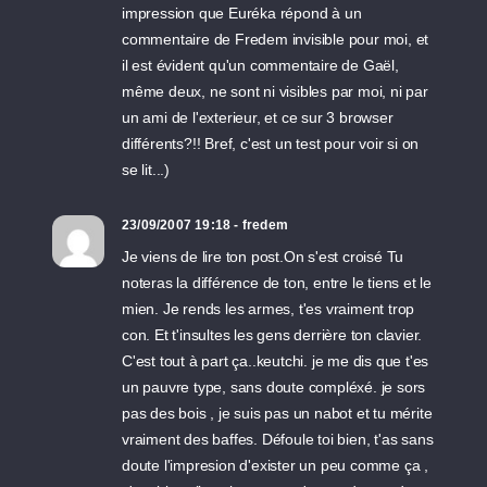
impression que Euréka répond à un
commentaire de Fredem invisible pour moi, et
il est évident qu'un commentaire de Gaël,
même deux, ne sont ni visibles par moi, ni par
un ami de l'exterieur, et ce sur 3 browser
différents?!! Bref, c'est un test pour voir si on
se lit...)
23/09/2007 19:18 - fredem
Je viens de lire ton post.On s'est croisé Tu
noteras la différence de ton, entre le tiens et le
mien. Je rends les armes, t'es vraiment trop
con. Et t'insultes les gens derrière ton clavier.
C'est tout à part ça..keutchi. je me dis que t'es
un pauvre type, sans doute compléxé. je sors
pas des bois , je suis pas un nabot et tu mérite
vraiment des baffes. Défoule toi bien, t'as sans
doute l'impresion d'exister un peu comme ça ,