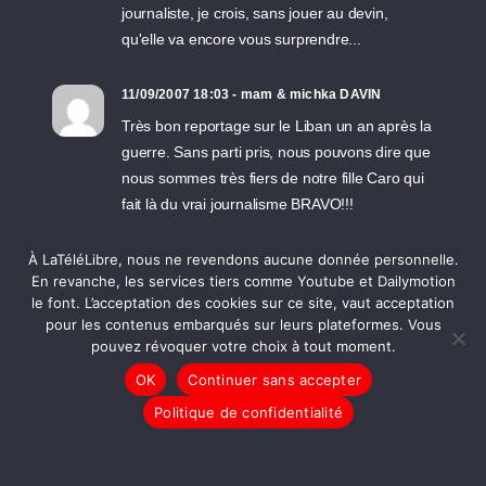
journaliste, je crois, sans jouer au devin,
qu'elle va encore vous surprendre...
11/09/2007 18:03 - mam & michka DAVIN
Très bon reportage sur le Liban un an après la
guerre. Sans parti pris, nous pouvons dire que
nous sommes très fiers de notre fille Caro qui
fait là du vrai journalisme BRAVO!!!
À LaTéléLibre, nous ne revendons aucune donnée personnelle.
10/09/2007 22:37 - aslan
En revanche, les services tiers comme Youtube et Dailymotion
Enfin un autre pan de réalité que le Liban
le font. L’acceptation des cookies sur ce site, vaut acceptation
(chrétien et) officiel dont on nous rabattait les
pour les contenus embarqués sur leurs plateformes. Vous
oreilles pendant la mise sous pression de la
pouvez révoquer votre choix à tout moment.
Syrie par les USA et la France, dans l'élan de
OK
Continuer sans accepter
la "guerre contre le terrorisme". Les centaines
Politique de confidentialité
de miliers de manifestants pro-Hezbollah ont
mis beaucoup plus de temps à exister dans
nos fenestrons et nos gazettes que bien