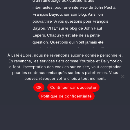
d'un rameutage aux questions des
internautes, pour une interview de John Paul à
François Bayrou, sur son blog. Ainsi, on
pouvait lire "A vos questions pour François
Bayrou, VITE" sur le blog de John Paul
Lepers. Chacun y est allé de sa petite
question. Questions qui n'ont jamais été
posées à l'intéressé et qui sont aujourd'hui
À LaTéléLibre, nous ne revendons aucune donnée personnelle.
tombées aux oubliettes......
En revanche, les services tiers comme Youtube et Dailymotion
le font. L’acceptation des cookies sur ce site, vaut acceptation
29/09/2007 04:35 - Petit pimousse au rapport !
pour les contenus embarqués sur leurs plateformes. Vous
pouvez révoquer votre choix à tout moment.
...La TéléLibre en force !!!!!!! Et je suis
d'accord avec Fred ( "pourquoi ne pas
OK
Continuer sans accepter
collecter quelques questions d'internautes..." à
Politique de confidentialité
réfléchir... ) La TéléLibre en force !!!!!!!...
29/09/2007 02:49 - fred
john Paul sur ton blog , la video( “SOUS LES