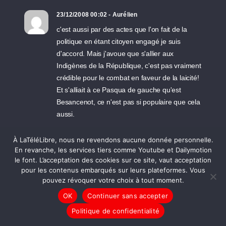
23/12/2008 00:02 - Aurélien
c'est aussi par des actes que l'on fait de la
politique en étant citoyen engagé je suis
d'accord. Mais j'avoue que s'allier aux
Indigènes de la République, c'est pas vraiment
crédible pour le combat en faveur de la laicité!
Et s'alliait à ce Pasqua de gauche qu'est
Besancenot, ce n'est pas si populaire que cela
aussi.
À LaTéléLibre, nous ne revendons aucune donnée personnelle.
15/10/2008 12:44 - Gigi
En revanche, les services tiers comme Youtube et Dailymotion
ouais ben j'y étais, ben j'y suis souvent, et
le font. L’acceptation des cookies sur ce site, vaut acceptation
ben... j'y serai encore souvent!!! merci aux
pour les contenus embarqués sur leurs plateformes. Vous
Origines Contrôlées pour ces bonheurs là!!! et
pouvez révoquer votre choix à tout moment.
merci à vous pour les images! besitos!
OK
Continuer sans accepter
Politique de confidentialité
31/07/2008 10:03 - oimdala