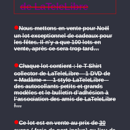
de LaTeleLibre
Nous mettons en vente pour Noël
un lot exceptionnel de cadeaux pour
les fêtes. Il n’y a que 100 lots en
vente, après ce sera trop tard…
Chaque lot contient : le T-Shirt
collector de LaTeleLibre – 1 DVD de
« Madâme » – 1 stylo LaTeleLibre –
des autocollants petits et grands
modèles et le bulletin d’adhésion à
l’association des amis de LaTeleLibre
!…
Ce lot est en vente au prix de
30