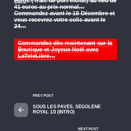
euro
s ( frais de port inclus) au lieu de
41 euros au prix normal…
Commandez avant le 18 Décembre et
vous recevrez votre colis avant le
24…
Commandez dès maintenant sur la
Boutique et Joyeux Noël avec
LaTeleLibre…
PREV POST
SOUS LES PAVÉS, SÉGOLÈNE
ROYAL 1/3 (INTRO)
NEXT POST