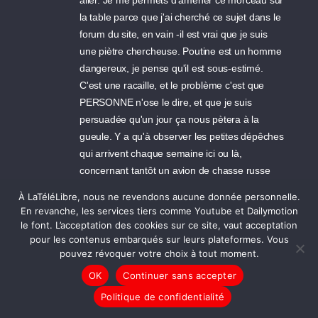
aller. Je me permets d'amener ce morceau sur
la table parce que j'ai cherché ce sujet dans le
forum du site, en vain -il est vrai que je suis
une piètre chercheuse. Poutine est un homme
dangereux, je pense qu'il est sous-estimé.
C'est une racaille, et le problème c'est que
PERSONNE n'ose le dire, et que je suis
persuadée qu'un jour ça nous pètera à la
gueule. Y a qu'à observer les petites dépêches
qui arrivent chaque semaine ici ou là,
concernant tantôt un avion de chasse russe
repéré à survoler l'Ecosse - pour s'amuser et
À LaTéléLibre, nous ne revendons aucune donnée personnelle.
faire des rencontres, selon le pilote- tantôt des
En revanche, les services tiers comme Youtube et Dailymotion
sous-marins ressortis échauffer leurs missiles
le font. L’acceptation des cookies sur ce site, vaut acceptation
dans les eaux nordiques, ou même la dernière
pour les contenus embarqués sur leurs plateformes. Vous
pouvez révoquer votre choix à tout moment.
idée -lumineuse- du Kremlin de développer un
concept de "centrale nucléaire flottante"... Je
OK
Continuer sans accepter
passe l'épisode des prisonniers russes à qui
Politique de confidentialité
l'on ordonne de se tailler les veines des bras.