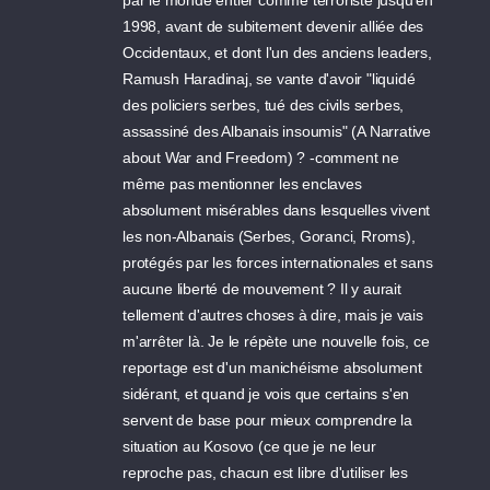
par le monde entier comme terroriste jusqu'en
1998, avant de subitement devenir alliée des
Occidentaux, et dont l'un des anciens leaders,
Ramush Haradinaj, se vante d'avoir "liquidé
des policiers serbes, tué des civils serbes,
assassiné des Albanais insoumis" (A Narrative
about War and Freedom) ? -comment ne
même pas mentionner les enclaves
absolument misérables dans lesquelles vivent
les non-Albanais (Serbes, Goranci, Rroms),
protégés par les forces internationales et sans
aucune liberté de mouvement ? Il y aurait
tellement d'autres choses à dire, mais je vais
m'arrêter là. Je le répète une nouvelle fois, ce
reportage est d'un manichéisme absolument
sidérant, et quand je vois que certains s'en
servent de base pour mieux comprendre la
situation au Kosovo (ce que je ne leur
reproche pas, chacun est libre d'utiliser les