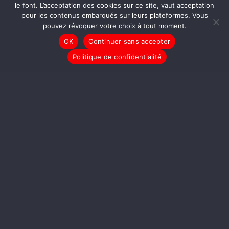
le font. L’acceptation des cookies sur ce site, vaut acceptation
pour les contenus embarqués sur leurs plateformes. Vous
pouvez révoquer votre choix à tout moment.
OK
Continuer sans accepter
LIRE LA SUITE
Politique de confidentialité
LaTéléLibre est le premier média numérique citoyen, indépendant et
participatif. Depuis 2007, elle soutient la libre expression, la libre création, la
libre communication des pensées et des opinions, comme de l’information.
En savoir plus
À propos
Charte éditoriale
Mentions légales
Politiques de confidentialité
Les Amis de LaTéléLibre