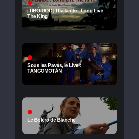
[TIBÔ-DOC] Thaïlande : Long Live
The King
Sous les Pavés, le Live :
TANGOMOTÁN
Le Boléro de Blanche