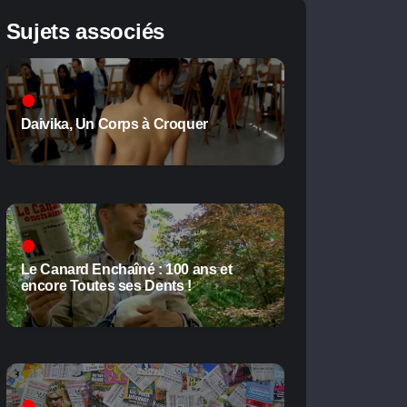
Sujets associés
Daivika, Un Corps à Croquer
Le Canard Enchaîné : 100 ans et
encore Toutes ses Dents !