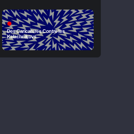
Des Caricatures Contre les
Kalachnikovs