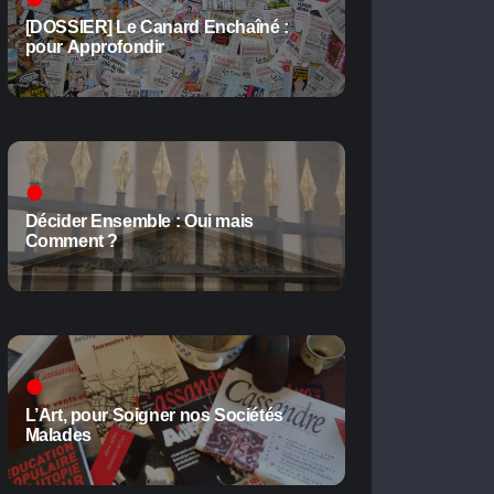
[DOSSIER] Le Canard Enchaîné :
pour Approfondir
Décider Ensemble : Oui mais
Comment ?
L’Art, pour Soigner nos Sociétés
Malades