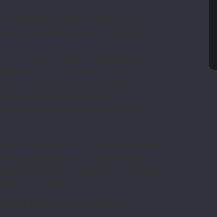
positif d’accès à l’emploi, le
poque à revaloriser l’AAH de 25 %
ve à 628,10 euros depuis la
janvier 2008 (à savoir 6,83 euros
kozy affirmait la semaine
nente de l’AAH de 5%,
tale de l’ordre de 31 euros par
lon Ni pauvre, Ni soumis tant
t qu’elle exclut toutes les
uvreté vivant avec des pensions
dent du travail.
ujourd’hui une « mesure