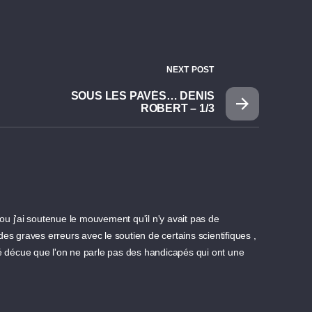
NEXT POST
SOUS LES PAVÉS… DENIS
ROBERT – 1/3
n ou j'ai soutenue le mouvement qu'il n'y avait pas de
 des graves erreurs avec le soutien de certains scientifiques ,
té décue que l'on ne parle pas des handicapés qui ont une