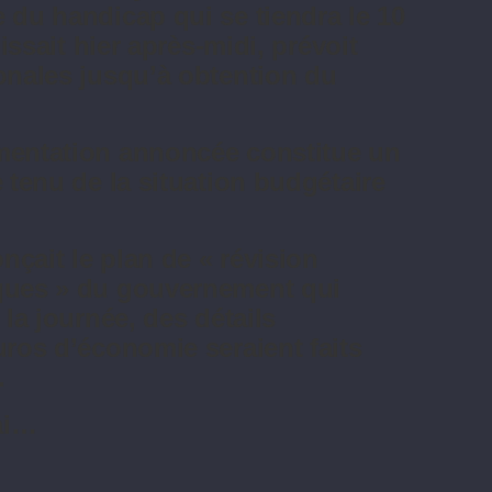
 du handicap qui se tiendra le 10
nissait hier après-midi, prévoit
ionales jusqu’à obtention du
gmentation annoncée constitue un
e tenu de la situation budgétaire
çait le plan de « révision
iques » du gouvernement qui
 la journée, des détails
uros d’économie seraient faits
.
mai…