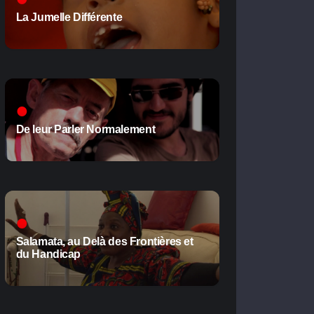
La Jumelle Différente
De leur Parler Normalement
Salamata, au Delà des Frontières et
du Handicap