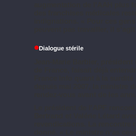
augmentation de l’AAH plus fai
des franchises médicales reste
indignations. « Pour ces gens
peuvent pas travailler, il s’agi
Dialogue stérile
Jean-Marie Barbier, président
de France, faisait déjà entend
France Info quant à la surdité
depuis mai 2007, la ministre d
rendez-vous avant de les annul
Le président de l’APF rencontra
Bertrand et Valérie Létard ave
revendications. La rencontre 
donné. « Le ministre n’as ces