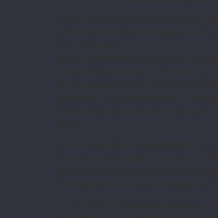
Outre la mise en place d’un dis
président s’était engagé à l’é
sur cinq ans.
Si cette même allocation s’élè
revalorisation de 1,1% du 1er 
en plus par mois), Nicolas Sar
dernière l’augmentation immi
correspondant à une hausse to
mois.
Une « aumône méprisante » se
par son montant, que par le fai
personnes sous le seuil de pa
d’invalidité ou des rentes acci
Le collectif réclame encore a