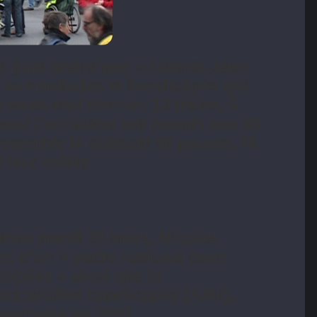
 jour historique » clamait Jean-
a aux malades et handicapés qui
 week-end dernier. 13 trains, 5
pour l’occasion ont permis aux 83
semble le collectif Ni pauvre, Ni
 leur colère.
rbes mardi 25 mars, Nicolas
t d’un « pacte national pour
apées » ainsi que la
 aux adultes handicapés (AAH),
ectorale en 2007.