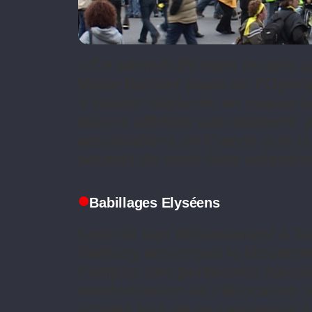
« Ce samedi 29 mars restera un
Marie Barbier place de l’Opér
s’étaient déplacés en masse le
avions affrétés spécialement 
associations de France que ras
soumis de venir faire entendre
Babillages Elyséens
Lors de son déplacement à Ta
Sarkozy annonçait le lancemen
l’emploi des personnes handic
revalorisation de l’allocation
promis lors de sa campagne él