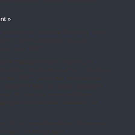
 dès les prochaines semaines.
nt »
salaire de Nicolas Sarkozy a été
150%? Un handicapé ou un
alors que 5%? »
des Paralysés de France), la
 création d’urgence d’un « revenu
ent au SMIC pour les personnes
peuvent pas ou plus travailler.
brut et que les gens cotisent.
explique Emmanuel Gustalot de
ors de la manifestation, dénonce
intant du doigt une