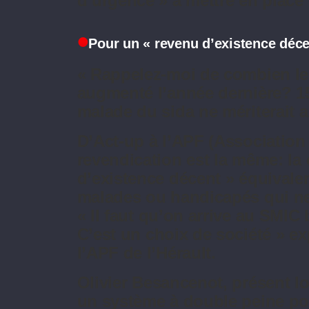
d’urgence » à mettre en place
Pour un « revenu d’existence déce
« Rappelez-moi de combien le 
augmenté l’année dernière? 
malade du sida ne mériterait 
D’Act-up à l’APF (Association 
revendication est la même: la
d’existence décent » équival
malades ou handicapés qui ne 
« Il faut qu’on arrive au SMIC 
C’est un choix de société » 
l’APF de l’Hérault.
Olivier Besancenot, présent l
un système à double peine po