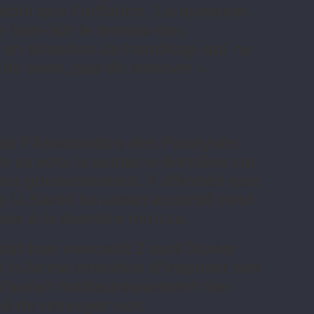
ble que l’inflation. La question
 bien-sûr le terreau des
 en situation de handicap qui ne
t de vivre, pas de survivre ».
 de l’Association des Paralysés
re sa voix la semaine dernière sur
 du gouvernement. Il affirmait que
e la Santé lui aurait accordé neuf
er à la dernière minute.
it hier mercredi 2 avril Xavier
c la ferme intention d’imposer ses
n’aurait malheureusement rien
sé de renvoyer nos