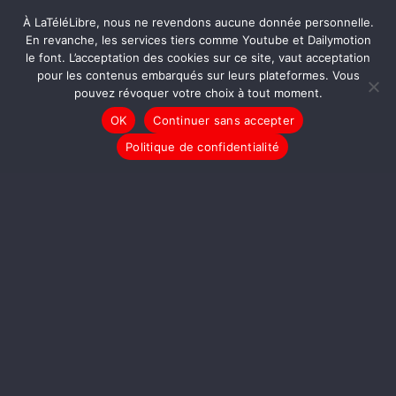
À LaTéléLibre, nous ne revendons aucune donnée personnelle.
En revanche, les services tiers comme Youtube et Dailymotion
le font. L’acceptation des cookies sur ce site, vaut acceptation
pour les contenus embarqués sur leurs plateformes. Vous
pouvez révoquer votre choix à tout moment.
OK
Continuer sans accepter
Politique de confidentialité
LIRE LA SUITE
LE JOURNAL
TAM-TAM
Il Faut Sauver LaTéléLibre
!