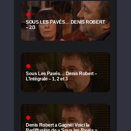
SOUS LES PAVÉS… DENIS ROBERT
– 2/3
Sous Les Pavés… Denis Robert –
L’Intégrale – 1, 2 et 3
Denis Robert a Gagné! Voici la
Rediffusion de « Sous les Pavés »