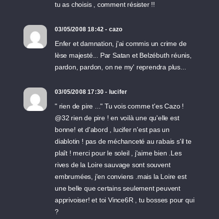
tu as choisis , comment résister !!
03/05/2008 18:42 - cazo
Enfer et damnation, j'ai commis un crime de
lèse majesté... Par Satan et Belzébuth réunis,
pardon, pardon, on ne my' reprendra plus...
03/05/2008 17:30 - lucifer
" rien de pire ..." Tu vois comme t'es Cazo !
@32 rien de pire ! en voilà une qu'elle est
bonne! et d'abord , lucifer n'est pas un
diablotin ! pas de méchanceté au rabais s'il te
plaît ! merci pour le soleil , j'aime bien .Les
rives de la Loire sauvage sont souvent
embrumées, j'en conviens .mais la Loire est
une belle que certains seulement peuvent
apprivoiser! et toi Vince6R , tu bosses pour qui
?