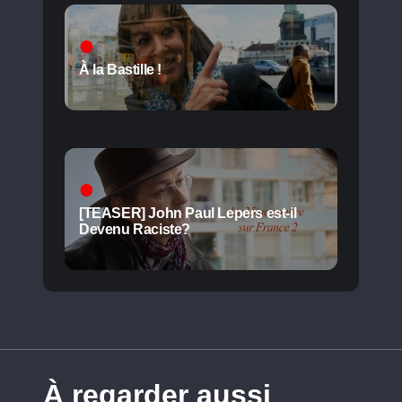
À la Bastille !
[TEASER] John Paul Lepers est-il
Devenu Raciste?
À regarder aussi