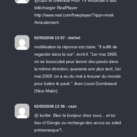
@cazo et Gwendal Pour TV Mountain il faut
télécharger RealPlayer
http://www.real.com/freeplayer/?rppr=rnwk
Amicalement
02/05/2008 13:57 - michel
mobilisation la réponse est claire: "Il suffit de
regarder dans la rue", écrit-il. "1er mai 1968,
on se bousculait pour lancer des pavés dans
la même direction; quarante ans plus tard, 1er
mai 2008: on a eu du mal à trouver du monde
pour battre le pavé." Jean-Louis Gombeaud
(Nice-Matin),
02/05/2008 13:36 - cazo
@ lucifer: Bien le bonjour chez vous... et toi
itou cf Giorgio ou recharge des accus au soleil
printanesque?...