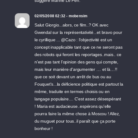
suggère Marine Le Pen.
02/05/2008 02:32 - mobensim
Salut Giorgio...alors, ce film..? OK avec
Gwendal sur la représentativité...et bravo pour
le cyrillique ... @Cazo : l'objectivité est un
concept inapplicable tant que ce ne seront pas
des robots qui feront les reportages..mais.. ce
n'est pas tant l'opinion des gens qui compte,
mais leur manière d'argumenter .... et là....!!
que ce soit devant un arrêt de bus ou au
Fouquet's...la déficience politique est partout la
même, traduite en termes choisis ou en
langage populaire.... C'est assez désespérant
! Maria est audacieuse..espérons qu'elle
pourra faire la même chose à Moscou ! Allez,
du muguet pour tous..il paraît que ça porte
bonheur !