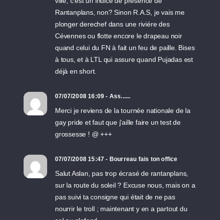
ville, c'est un indice de présence de
Rantanplans, non? Sinon R.A.S, je vais me
plonger derechef dans une riviére des
Cévennes ou flotte encore le drapeau noir
quand celui du FN à fait un feu de paille. Bises
à tous, et à LTL qui assure quand Pujadas est
déjà en short.
07/07/2008 16:09 - Ass......
Merci je reviens de la tournée nationale de la
gay pride et faut que j'aille faire un test de
grossesse ! @ +++
07/07/2008 15:47 - Bourreau fais ton office
Salut Aslan, pas trop écrasé de rantanplans,
sur la route du soleil ? Excuse nous, mais on a
pas suivi ta consigne qui était de ne pas
nourrir le troll ; maintenant y en a partout du