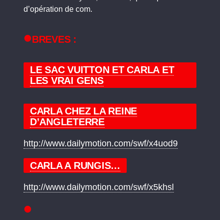
d’opération de com.
BREVES :
LE SAC VUITTON ET CARLA ET
LES VRAI GENS
CARLA CHEZ LA REINE
D’ANGLETERRE
http://www.dailymotion.com/swf/x4uod9
CARLA A RUNGIS…
http://www.dailymotion.com/swf/x5khsl