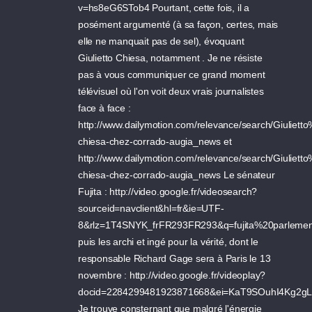
v=hs8eG6STob4 Pourtant, cette fois, il a
posément argumenté (à sa façon, certes, mais
elle ne manquait pas de sel), évoquant
Giulietto Chiesa, notamment . Je ne résiste
pas à vous communiquer ce grand moment
télévisuel où l'on voit deux vrais journalistes
face à face :
http://www.dailymotion.com/relevance/search/Giul
chiesa-chez-corrado-augia_news et
http://www.dailymotion.com/relevance/search/Giul
chiesa-chez-corrado-augia_news Le sénateur
Fujita : http://video.google.fr/videosearch?
sourceid=navclient&hl=fr&ie=UTF-
8&rlz=1T4SNYK_frFR293FR293&q=fujita%20parleme
puis les archi et ingé pour la vérité, dont le
responsable Richard Gage sera à Paris le 13
novembre : http://video.google.fr/videoplay?
docid=2284299481923871668&ei=KaT9SOuhI4Kg2gL4
Je trouve consternant que malgré l'énergie