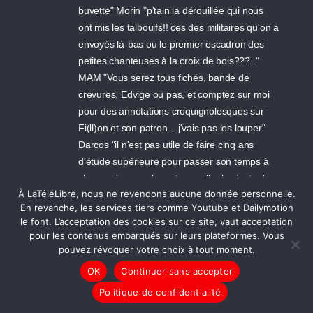
buvette" Morin "p'tain la dérouillée qui nous
ont mis les talbouifs!! ces des militaires qu'on a
envoyés là-bas ou le premier escadron des
petites chanteuses à la croix de bois???.."
MAM "Vous serez tous fichés, bande de
crevures, Edvige ou pas, et comptez sur moi
pour des annotations croquignolesques sur
Fi(ll)on et son patron... j'vais pas les louper"
Darcos "il n'est pas utile de faire cinq ans
d'étude supérieure pour passer son temps à
changer les couches et surveiller la sieste des
À LaTéléLibre, nous ne revendons aucune donnée personnelle.
enfants".
En revanche, les services tiers comme Youtube et Dailymotion
le font. L’acceptation des cookies sur ce site, vaut acceptation
21/09/2008 23:03 - mobensim
pour les contenus embarqués sur leurs plateformes. Vous
pouvez révoquer votre choix à tout moment.
Oui, Cazo..le griot africain parle et il sait faire
la différence entre les contes,les légendes et
OK
Continuer sans accepter
le parler vrai.... Oui Brumel , une certaine "
Politique de confidentialité
gauche" m'a fait rêvé...il ya déjà bien