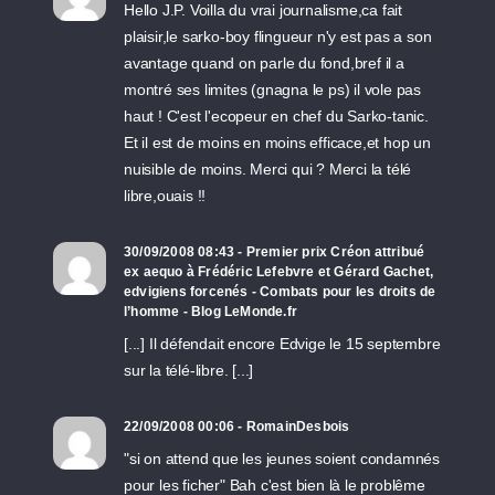
Hello J.P. Voilla du vrai journalisme,ca fait
plaisir,le sarko-boy flingueur n'y est pas a son
avantage quand on parle du fond,bref il a
montré ses limites (gnagna le ps) il vole pas
haut ! C'est l'ecopeur en chef du Sarko-tanic.
Et il est de moins en moins efficace,et hop un
nuisible de moins. Merci qui ? Merci la télé
libre,ouais !!
30/09/2008 08:43 - Premier prix Créon attribué
ex aequo à Frédéric Lefebvre et Gérard Gachet,
edvigiens forcenés - Combats pour les droits de
l’homme - Blog LeMonde.fr
[...] Il défendait encore Edvige le 15 septembre
sur la télé-libre. [...]
22/09/2008 00:06 - RomainDesbois
"si on attend que les jeunes soient condamnés
pour les ficher" Bah c'est bien là le problême