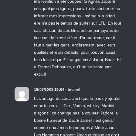
intervention a été coupée. Si Agnès Jaoui lit
ces quelques lignes, pourrait-elle confirmer ou
infirmer mes impressions - même si a priori
elle n'a pas le temps de surfer sur LTL. En tout
cas, chacun de ses films est un pur joyaux de
finesse, de sensiblité et d'humanisme, car il
faut aimer les gens, entièrement, avec leurs
qualités et leurs défauts, pour pouvoir aussi
bien les croquer!! Longue vie à Jaoui, Bacri. Et
à Djamel Debbouze, qu'il ne se sente pas
exclu!!
16/09/2008 19:04 - brumel
L'avantage du coca c'est que tu peux y ajouter
ceux tu veux ... Gin , Vodka, whisky, Martini .....
glaçons ! ça change pas la couleur. j'adore la
bonne humeur de Bacri/ Jamel il est génial
comme dab / mes hommages à Mme Jaoui.
Les Hommes naissent libres et égaux en droit.