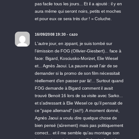
pas facile tous les jours... Et il a ajouté : il y en
aura même qui seront noirs, petits et moches
et pour eux ce sera très dur ! » Coluche.
16/09/2008 19:30 - cazo
L'autre jour, en zppant, je suis tombé sur
l'émission de FOG (Ollivier-Giesbert)... face à
face: Bigard, Kosciusko-Morizet, Elie Wiesel
et... Agnès Jaoui. La pauvre avait l'air de se
demander si la promo de son film nécessitait
réellement d'en passer par là!... Surtout quand
FOG demande à Bigard comment il avait
trouvé Benoit 16 lors de sa visite avec Sarko...
et s'adressant à Elie Wiesel ce qu'il pensait de
ce "pape allemand" (sic!!). A moment donné,
Agnès Jaoui a voulu dire quelque chose de
bien pensé (sûrement) mais pas politiquement
correct... et il me semble qu'au montage son