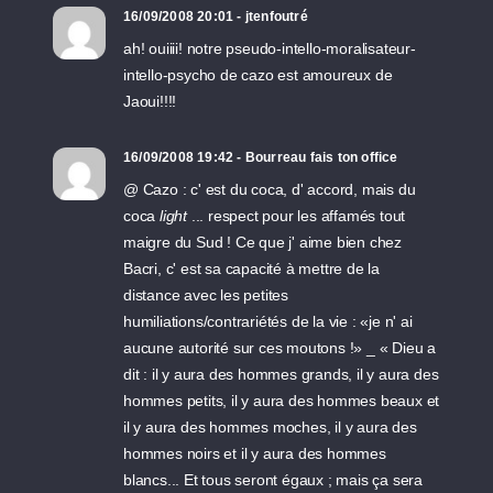
16/09/2008 20:01 - jtenfoutré
ah! ouiiii! notre pseudo-intello-moralisateur-
intello-psycho de cazo est amoureux de
Jaoui!!!!
16/09/2008 19:42 - Bourreau fais ton office
@ Cazo : c' est du coca, d' accord, mais du
coca
light
... respect pour les affamés tout
maigre du Sud ! Ce que j' aime bien chez
Bacri, c' est sa capacité à mettre de la
distance avec les petites
humiliations/contrariétés de la vie : «je n' ai
aucune autorité sur ces moutons !» _ « Dieu a
dit : il y aura des hommes grands, il y aura des
hommes petits, il y aura des hommes beaux et
il y aura des hommes moches, il y aura des
hommes noirs et il y aura des hommes
blancs... Et tous seront égaux ; mais ça sera