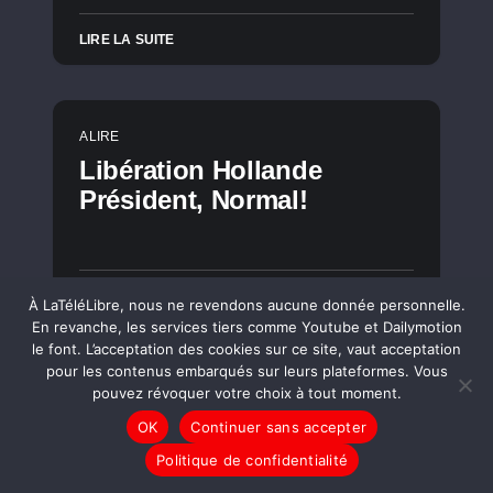
LIRE LA SUITE
A LIRE
Libération Hollande
Président, Normal!
LIRE LA SUITE
À LaTéléLibre, nous ne revendons aucune donnée personnelle.
En revanche, les services tiers comme Youtube et Dailymotion
le font. L’acceptation des cookies sur ce site, vaut acceptation
pour les contenus embarqués sur leurs plateformes. Vous
pouvez révoquer votre choix à tout moment.
A LIRE
LIBRE-POST
[Série] Quartier de
OK
Continuer sans accepter
campagne #3
Politique de confidentialité