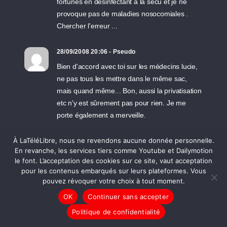
fortunes en désinfectant à la sécu et je ne
provoque pas de maladies nosocomiales .
Chercher l'erreur ...
28/09/2008 20:06 - Pseudo
Bien d'accord avec toi sur les médecins lucie,
ne pas tous les mettre dans le même sac,
mais quand même... Bon, aussi la privatisation
etc n'y est sûrement pas pour rien. Je me
porte également a merveille.
À LaTéléLibre, nous ne revendons aucune donnée personnelle.
28/09/2008 18:45 - Dr Hamelin
En revanche, les services tiers comme Youtube et Dailymotion
"tout bien portant est un malade qui s'ignore"
le font. L’acceptation des cookies sur ce site, vaut acceptation
le cancer colorectal se dépiste facilement,
pour les contenus embarqués sur leurs plateformes. Vous
pensez y ma douce !
pouvez révoquer votre choix à tout moment.
OK
Continuer sans accepter
28/09/2008 18:08 - Lucie
Politique de confidentialité
Sympas, les médecins ! Toujours l'optimisme à