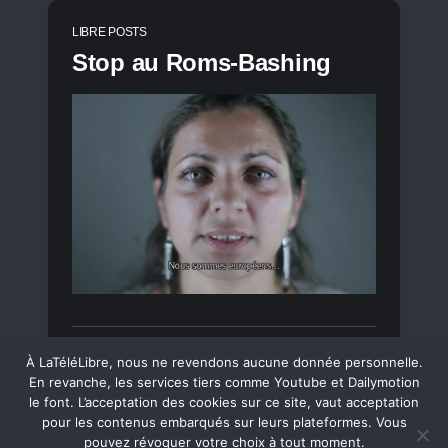
LIBRE POSTS
Stop au Roms-Bashing
LIRE LA SUITE
À LaTéléLibre, nous ne revendons aucune donnée personnelle.
En revanche, les services tiers comme Youtube et Dailymotion
le font. L’acceptation des cookies sur ce site, vaut acceptation
pour les contenus embarqués sur leurs plateformes. Vous
LIBRE POSTS
pouvez révoquer votre choix à tout moment.