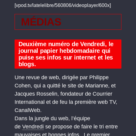
[vpod.tv/latelelibre/560806/videoplayer/600x]
MÉDIAS
Deuxième numéro de Vendredi, le
journal papier hebdomadaire qui
puise ses infos sur internet et les
blogs.
Une revue de web, dirigée par Philippe
Cohen, qui a quitté le site de Marianne, et
Jacques Rosselin, fondateur de Courrier
International et de feu la première web TV,
CanalWeb.
Dans la jungle du web, l’équipe
de
Vendredi
se propose de faire le tri entre
mauvaises et bonnes infos. Le premier