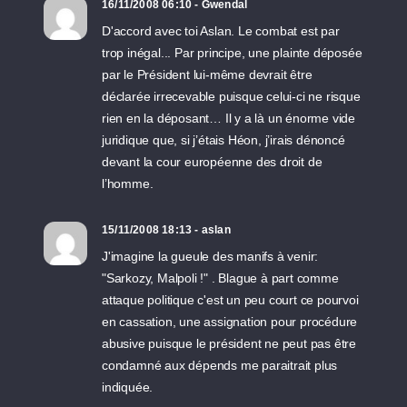
16/11/2008 06:10 - Gwendal
D'accord avec toi Aslan. Le combat est par
trop inégal... Par principe, une plainte déposée
par le Président lui-même devrait être
déclarée irrecevable puisque celui-ci ne risque
rien en la déposant… Il y a là un énorme vide
juridique que, si j’étais Héon, j’irais dénoncé
devant la cour européenne des droit de
l’homme.
15/11/2008 18:13 - aslan
J'imagine la gueule des manifs à venir:
"Sarkozy, Malpoli !" . Blague à part comme
attaque politique c'est un peu court ce pourvoi
en cassation, une assignation pour procédure
abusive puisque le président ne peut pas être
condamné aux dépends me paraitrait plus
indiquée.