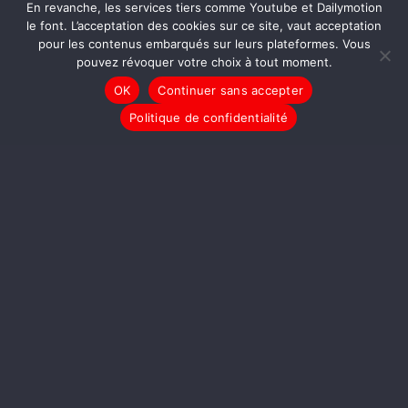
En revanche, les services tiers comme Youtube et Dailymotion
le font. L’acceptation des cookies sur ce site, vaut acceptation
pour les contenus embarqués sur leurs plateformes. Vous
pouvez révoquer votre choix à tout moment.
OK
Continuer sans accepter
Politique de confidentialité
LIRE LA SUITE
LE JOURNAL
La Leçon de Danse, un
joyeux moment de tendre
grâce