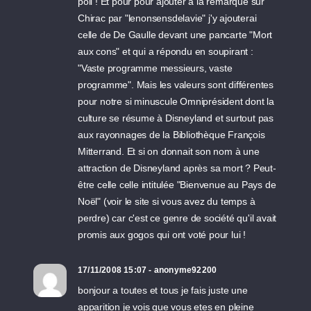
poli ! Et pour pour ajouter à la remarque sur
Chirac par "lenonsensdelavie" j'y ajouterai
celle de De Gaulle devant une pancarte "Mort
aux cons" et qui a répondu en soupirant :
"Vaste programme messieurs, vaste
programme". Mais les valeurs sont différentes
pour notre si minuscule Omniprésident dont la
culture se résume à Disneyland et surtout pas
aux rayonnages de la Bibliothèque François
Mitterrand. Et si on donnait son nom à une
attraction de Disneyland après sa mort ? Peut-
être celle celle intitulée "Bienvenue au Pays de
Noël" (voir le site si vous avez du temps à
perdre) car c'est ce genre de société qu'il avait
promis aux gogos qui ont voté pour lui !
17/11/2008 15:07 - anonyme92200
bonjour a toutes et tous je fais juste une
apparition je vois que vous etes en pleine