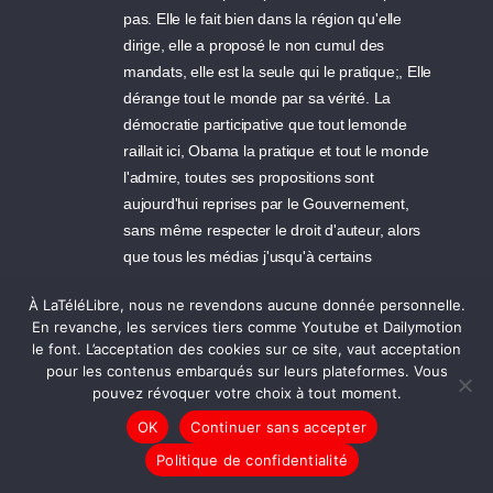
pas. Elle le fait bien dans la région qu'elle
dirige, elle a proposé le non cumul des
mandats, elle est la seule qui le pratique;, Elle
dérange tout le monde par sa vérité. La
démocratie participative que tout lemonde
raillait ici, Obama la pratique et tout le monde
l'admire, toutes ses propositions sont
aujourd'hui reprises par le Gouvernement,
sans même respecter le droit d'auteur, alors
que tous les médias j'usqu'à certains
socialistes ont passée leur temps à lui faire le
À LaTéléLibre, nous ne revendons aucune donnée personnelle.
procès en incompétence, soit disant, elle
En revanche, les services tiers comme Youtube et Dailymotion
n'avait pas de programme. Celui qui avait le
le font. L’acceptation des cookies sur ce site, vaut acceptation
meilleur programme pour pays, on voit ce que
pour les contenus embarqués sur leurs plateformes. Vous
ça donne. Allons voter pour Ségolène une fois
pouvez révoquer votre choix à tout moment.
pour toute. Je regrette avoir voté pour
OK
Continuer sans accepter
Delanoe, avec ce qu'il vient de déclarer.
Politique de confidentialité