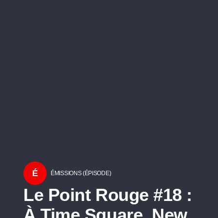
É
ÉMISSIONS (ÉPISODE)
Le Point Rouge #18 :
À Time Square, New