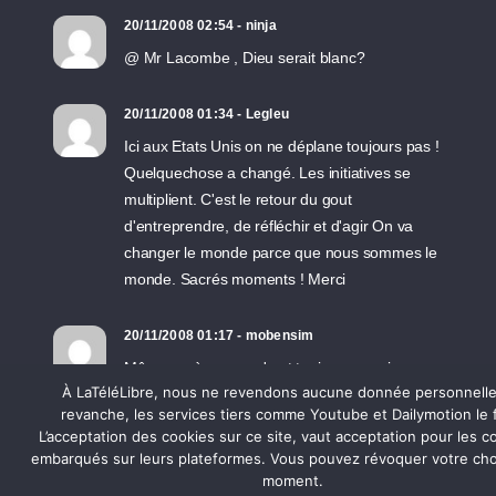
20/11/2008 02:54 - ninja
@ Mr Lacombe , Dieu serait blanc?
20/11/2008 01:34 - Legleu
Ici aux Etats Unis on ne déplane toujours pas !
Quelquechose a changé. Les initiatives se
multiplient. C'est le retour du gout
d'entreprendre, de réfléchir et d'agir On va
changer le monde parce que nous sommes le
monde. Sacrés moments ! Merci
20/11/2008 01:17 - mobensim
Même après coup, c' est toujours aussi
À LaTéléLibre, nous ne revendons aucune donnée personnelle
émouvant ! Et de temps à autre, on viendra
revanche, les services tiers comme Youtube et Dailymotion le 
reprendre une bouffée d'enthousiasme quand
L’acceptation des cookies sur ce site, vaut acceptation pour les 
nos espoirs battront un peu de l'aile ! Bravo et
embarqués sur leurs plateformes. Vous pouvez révoquer votre cho
grand merci à l'équipe !
moment.