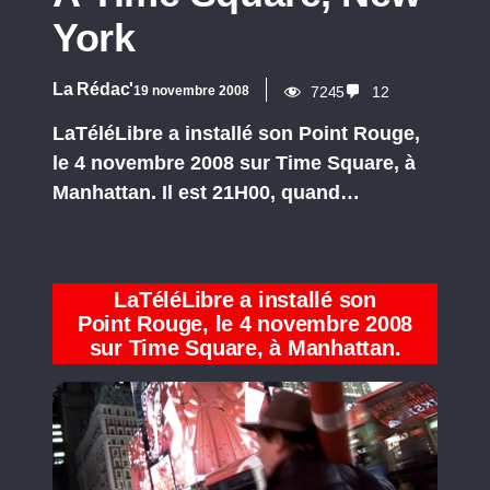
York
La Rédac'
19 novembre 2008
7245
12
LaTéléLibre a installé son Point Rouge,
le 4 novembre 2008 sur Time Square, à
Manhattan. Il est 21H00, quand…
LaTéléLibre a installé son
Point
Rouge
, le 4 novembre 2008
sur Time Square, à Manhattan.