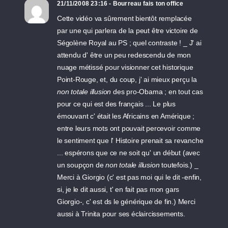
21/11/2008 23:16 - Bourreau fais ton office
Cette vidéo va sûrement bientôt remplacée
par une qui parlera de la peut être victoire de
Ségolène Royal au PS ; quel contraste ! _ J' ai
attendu d' être un peu redescendu de mon
nuage métissé pour visionner cet historique
Point-Rouge, et, du coup, j' ai mieux perçu la
non totale illusion
des pro-Obama ; en tout cas
pour ce qui est des français ... Le plus
émouvant c' était les Africains en Amérique ;
entre leurs mots ont pouvait percevoir comme
le sentiment que l' Histoire prenait sa revanche
... espérons que ce ne soit qu' un début (avec
un soupçon de
non totale illusion
toutefois.) _
Merci à Giorgio (c' est pas moi qui le dit -enfin,
si, je le dit aussi, t' en fait pas mon gars
Giorgio-, c' est ds le générique de fin.) Merci
aussi à Trinita pour ses éclaircissements.