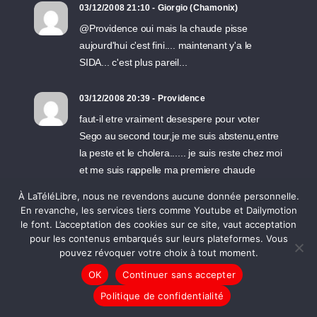
03/12/2008 21:10 - Giorgio (Chamonix)
@Providence oui mais la chaude pisse
aujourd'hui c'est fini.... maintenant y'a le
SIDA... c'est plus pareil...
03/12/2008 20:39 - Providence
faut-il etre vraiment desespere pour voter
Sego au second tour,je me suis abstenu,entre
la peste et le cholera...... je suis reste chez moi
et me suis rappelle ma premiere chaude
pisse,ou je m'etais jure,apres coup,de ne plus
À LaTéléLibre, nous ne revendons aucune donnée personnelle.
jamais mettre mon point d'exclamation dans
En revanche, les services tiers comme Youtube et Dailymotion
toutes les parentheses.
le font. L’acceptation des cookies sur ce site, vaut acceptation
pour les contenus embarqués sur leurs plateformes. Vous
pouvez révoquer votre choix à tout moment.
03/12/2008 19:56 - Giorgio (Chamonix)
OK
Continuer sans accepter
Te suicides pas tout de suite amandine, j'ai
pas dis Obama=Chirac j'ai dis que le vote,
Politique de confidentialité
c'est de choisir entre deux maux, et que la