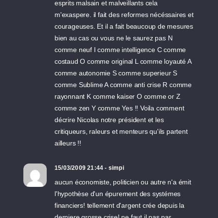
esprits malsain et malveillants cela
m'exaspere. il fait des reformes nécéssaires et
courageuses. Et il a fait beaucoup de mesures
bien au cas ou vous ne le saurez pas N
comme neuf I comme intelligence C comme
costaud O comme original L comme loyauté A
comme autonomie S comme superieur S
comme Sublime A comme anti crise R comme
rayonnant K comme kaiser O comme or Z
comme zen Y comme Yes !! Voila comment
décrire Nicolas notre président et les
critiqueurs, raleurs et menteurs qu'ils partent
ailleurs !!
15/03/2009 21:44 - simpi
aucun économiste, politicien ou autre n'a émit
l'hypothèse d'un épurement des systémes
financiers! tellement d'argent crée depuis la
derniere grosse crise! ne faut il pas par