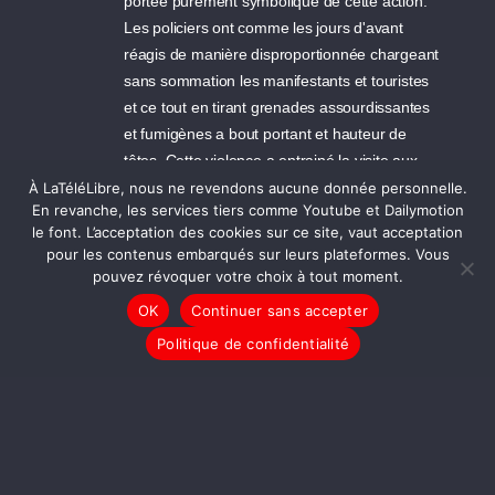
portée purement symbolique de cette action.
Les policiers ont comme les jours d'avant
réagis de manière disproportionnée chargeant
sans sommation les manifestants et touristes
et ce tout en tirant grenades assourdissantes
et fumigènes a bout portant et hauteur de
têtes. Cette violence a entrainé la visite aux
urgences de 5 personnes : une pour brûlure et
À LaTéléLibre, nous ne revendons aucune donnée personnelle.
En revanche, les services tiers comme Youtube et Dailymotion
commotion au bras suite à 'explosion d'une
le font. L’acceptation des cookies sur ce site, vaut acceptation
grenade à moins de 50cm de la personne ;
pour les contenus embarqués sur leurs plateformes. Vous
une pour 5 points de suture sur le dessus du
pouvez révoquer votre choix à tout moment.
crâne suite au matraquage et trois pour
OK
Continuer sans accepter
brûlure au yeux entrainées par les gaz
Politique de confidentialité
lacrymogène. Sans compter les nombreuses
personnes ayant été matraqué gazé assourdi
ainsi que celles (enfants compris, touristes ou
manifestants) ayant été très choquées.
03/05/2009 14:31 - anonyme92200