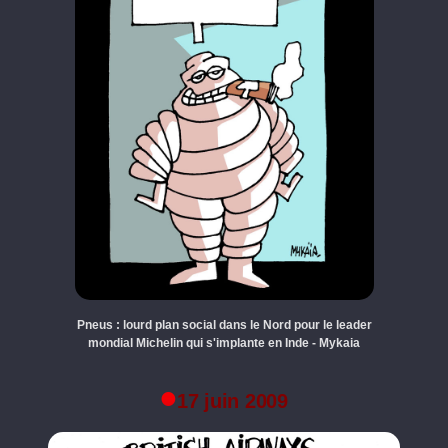
Pneus : lourd plan social dans le Nord pour le leader
mondial Michelin qui s'implante en Inde - Mykaia
17 juin 2009