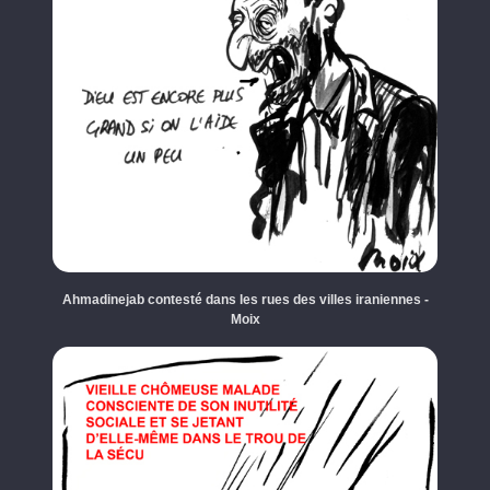
Ahmadinejab contesté dans les rues des villes iraniennes -
Moix