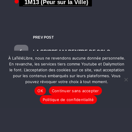
1M13 (Peur sur la Ville)
PREV POST
LA GRIPPE "A" RENTRE DE COLO
À LaTéléLibre, nous ne revendons aucune donnée personnelle.
En revanche, les services tiers comme Youtube et Dailymotion
le font. L’acceptation des cookies sur ce site, vaut acceptation
NEXT POST
pour les contenus embarqués sur leurs plateformes. Vous
pouvez révoquer votre choix à tout moment.
L’ARMEE DES CLOWNS REMPORTE
LA BATAILLE DES AIRS
OK
Continuer sans accepter
Politique de confidentialité
La Rédac'