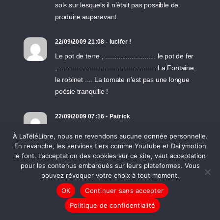
sols sur lesquels il n’était pas possible de
produire auparavant.
22/09/2009 21:08 - lucifer !
Le pot de terre , ........................... le pot de fer
, .....................................................La Fontaine,
le robinet .... La tomate n'est pas une longue
poésie tranquille !
22/09/2009 07:16 - Patrick
Source du commentaire d'Emile, ci-dessus (
À LaTéléLibre, nous ne revendons aucune donnée personnelle.
j'accuse) http://www.agoravox.fr/tribune-
En revanche, les services tiers comme Youtube et Dailymotion
libre/article/j-accuse-61862
le font. L’acceptation des cookies sur ce site, vaut acceptation
pour les contenus embarqués sur leurs plateformes. Vous
pouvez révoquer votre choix à tout moment.
22/09/2009 00:24 - Emile
OK
Continuer sans accepter
J’accuse ! J’accuse la république de favoriser
Politique de confidentialité
l’accès au pouvoir aux lobbies, en obligeant
les candidats à payer eux-mêmes leur