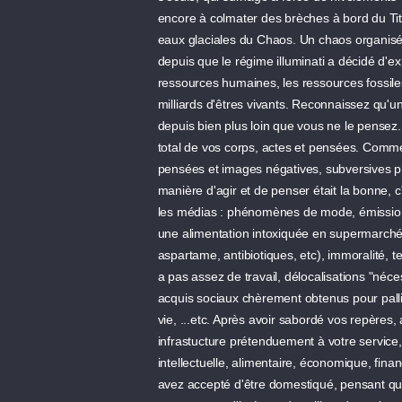
encore à colmater des brèches à bord du Tit
eaux glaciales du Chaos. Un chaos organisé.
depuis que le régime illuminati a décidé d'ex
ressources humaines, les ressources fossile
milliards d'êtres vivants. Reconnaissez qu'
depuis bien plus loin que vous ne le pensez.
total de vos corps, actes et pensées. Commen
pensées et images négatives, subversives pr
manière d'agir et de penser était la bonne, 
les médias : phénomènes de mode, émissions
une alimentation intoxiquée en supermarché
aspartame, antibiotiques, etc), immoralité, te
a pas assez de travail, délocalisations "né
acquis sociaux chèrement obtenus pour palli
vie, ...etc. Après avoir sabordé vos repères
infrastucture prétenduement à votre service,
intellectuelle, alimentaire, économique, fin
avez accepté d'être domestiqué, pensant que 