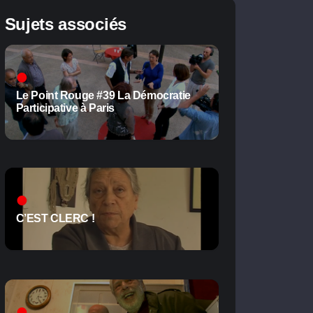
Sujets associés
Le Point Rouge #39 La Démocratie
Participative à Paris
C’EST CLERC !