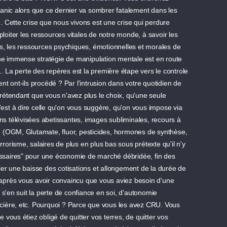
anic alors que ce dernier va sombrer fatalement dans les
 Cette crise que nous vivons est une crise qui perdure
ploiter les ressources vitales de notre monde, à savoir les
s, les ressources psychiques, émotionnelles et morales de
une immense stratégie de manipulation mentale est en route
.. La perte des repères est la première étape vers le controle
t ont-ils procédé ? Par l'intrusion dans votre quotidien de
étendant que vous n'avez plus le choix, qu'une seule
c'est à dire celle qu'on vous suggère, qu'on vous impose via
 télévisées abetissantes, images subliminales, recours à
 (OGM, Glutamate, fluor, pesticides, hormones de synthèse,
rrorisme, salaires de plus en plus bas sous prétexte qu'il n'y
cessaires" pour une économie de marché débridée, fin des
er une baisse des cotisations et allongement de la durée de
, après vous avoir convaincu que vous aviez besoin d'une
 s'en suit la perte de confiance en soi, d'autonomie
ancière, etc. Pourquoi ? Parce que vous les avez CRU. Vous
vous étiez obligé de quitter vos terres, de quitter vos