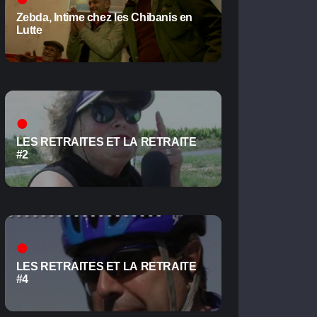
Zebda, Intime chez les Chibanis en
Lutte
LES RETRAITES ET LA RETRAITE
#2
LES RETRAITES ET LA RETRAITE
#4