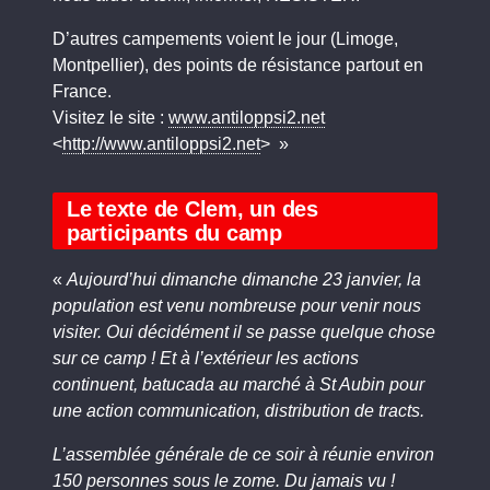
D’autres campements voient le jour (Limoge,
Montpellier), des points de résistance partout en
France.
Visitez le site :
www.antiloppsi2.net
<
http://www.antiloppsi2.net
> »
Le texte de Clem, un des
participants du camp
«
Aujourd’hui dimanche dimanche 23 janvier, la
population est venu nombreuse pour venir nous
visiter. Oui décidément il se passe quelque chose
sur ce camp ! Et à l’extérieur les actions
continuent, batucada au marché à St Aubin pour
une action communication, distribution de tracts.
L’assemblée générale de ce soir à réunie environ
150 personnes sous le zome. Du jamais vu !