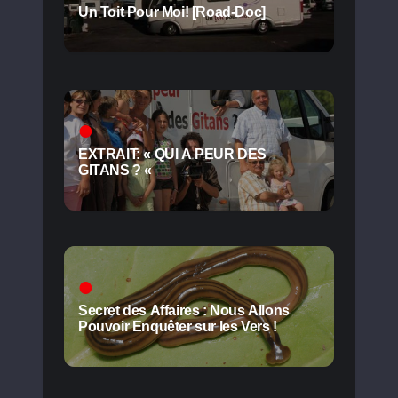
Un Toit Pour Moi! [Road-Doc]
EXTRAIT: « QUI A PEUR DES
GITANS ? «
Secret des Affaires : Nous Allons
Pouvoir Enquêter sur les Vers !