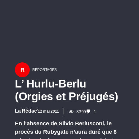
R
REPORTAGES
L’ Hurlu-Berlu
(Orgies et Préjugés)
La Rédac'
12 mai 2011
3399
1
En l’absence de Silvio Berlusconi, le
procès du Rubygate n’aura duré que 8