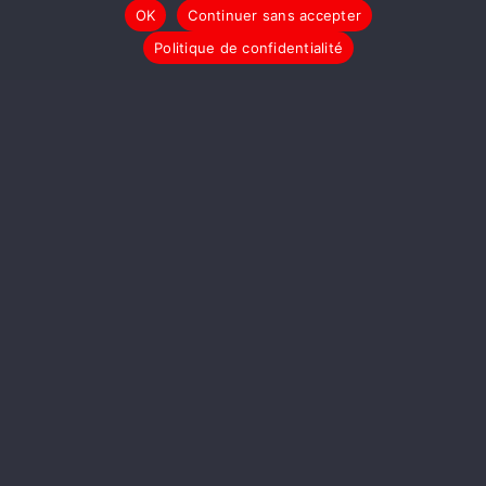
OK
Continuer sans accepter
Politique de confidentialité
LIRE LA SUITE
LE JOURNAL
C’est Pas du Jeux
Olympiques !