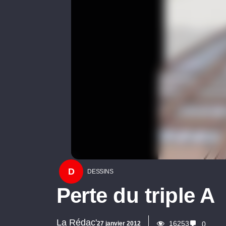
D
DESSINS
Perte du triple A
La Rédac'
16253
27 janvier 2012
0