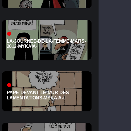
LA-JOURNEE-DE-LA-FEMME-MARS-
2013-MYKAIA-
PAPE-DEVANT-LE-MUR-DES-
LAMENTATIONS-MYKAIA-tl