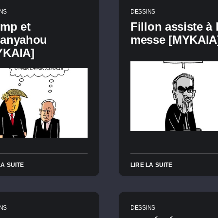
NS
DESSINS
ump et
Fillon assiste à 
tanyahou
messe [MYKAIA
YKAIA]
LA SUITE
LIRE LA SUITE
NS
DESSINS