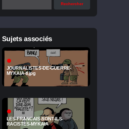
Rechercher
Sujets associés
JOURNALISTES-DE-GUERRE-
MYKAIA-tl.jpg
LES-FRANCAIS-SONT-ILS-
RACISTES-MYKAIA