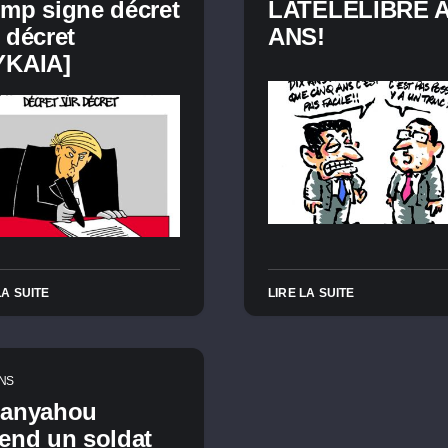
mp signe décret
LATÉLÉLIBRE A
 décret
ANS!
YKAIA]
LA SUITE
LIRE LA SUITE
NS
tanyahou
end un soldat