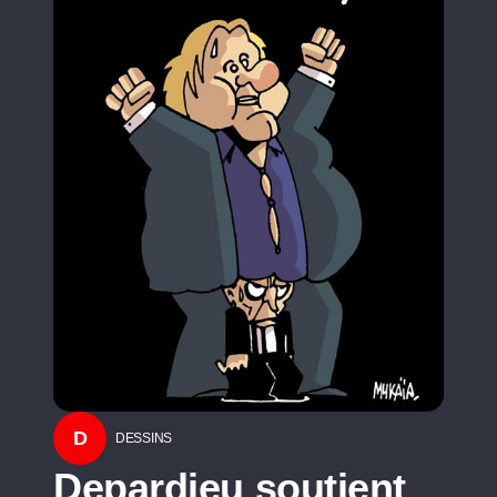
D
DESSINS
Depardieu soutient