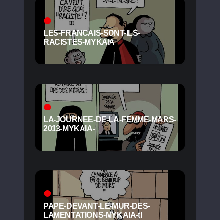
LES-FRANCAIS-SONT-ILS-
RACISTES-MYKAIA
LA-JOURNEE-DE-LA-FEMME-MARS-
2013-MYKAIA-
PAPE-DEVANT-LE-MUR-DES-
LAMENTATIONS-MYKAIA-tl